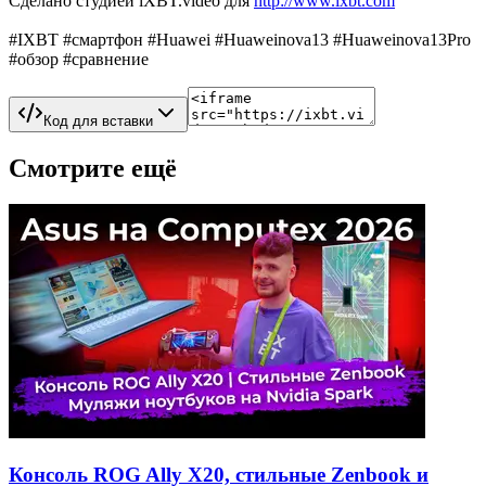
Сделано студией iXBT.video для
http://www.ixbt.com
#IXBT #смартфон #Huawei #Huaweinova13 #Huaweinova13Pro
#обзор #сравнение
Код для вставки
Смотрите ещё
Консоль ROG Ally X20, стильные Zenbook и