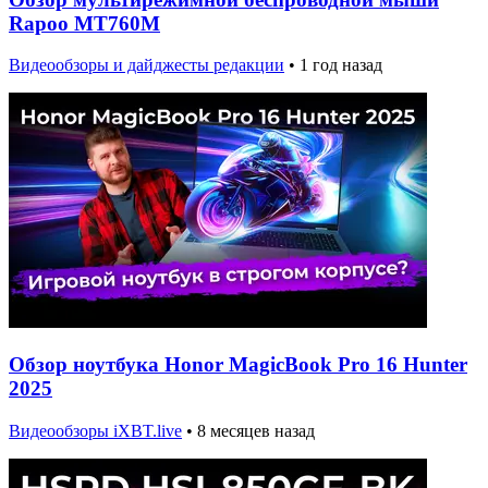
Rapoo MT760M
Видеообзоры и дайджесты редакции
•
1 год назад
Обзор ноутбука Honor MagicBook Pro 16 Hunter
2025
Видеообзоры iXBT.live
•
8 месяцев назад