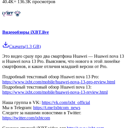
40.4K
=
136.3K
просмотров
Видеообзоры iXBT.live
Скачать
(
1.3 GB
)
Это видео сразу про два смартфона Huawei — Huawei nova 13
и Huawei nova 13 Pro. Выясняем, что нового в этой линейке
смартфонов, и какие отличия младшей версии от Pro.
Подробный текстовый обзор Huawei nova 13 Pro:
https://www.ixbt.com/mobile/huawei-nova-13-pro-review.html
Подробный текстовый обзор Huawei nova 13:
https://www.ixbt.com/mobile/huawei-nova-13-review.html
Наша группа в VK:
https://vk.com/ixbt_official
Мы в Telegram:
https://t.me/ixbtcom_news
Следите за нашими новостями в Twitter:
https://twitter.com/ixbtcom