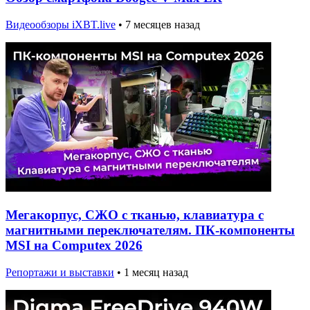
Видеообзоры iXBT.live
•
7 месяцев назад
Мегакорпус, СЖО с тканью, клавиатура с
магнитными переключателям. ПК-компоненты
MSI на Computex 2026
Репортажи и выставки
•
1 месяц назад