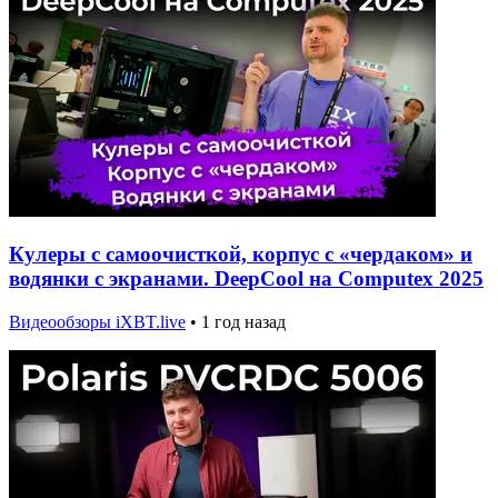
Кулеры с самоочисткой, корпус с «чердаком» и
водянки с экранами. DeepCool на Computex 2025
Видеообзоры iXBT.live
•
1 год назад