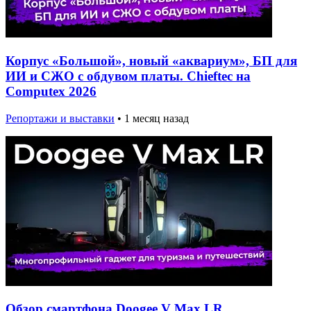
Корпус «Большой», новый «аквариум», БП для
ИИ и СЖО с обдувом платы. Chieftec на
Computex 2026
Репортажи и выставки
•
1 месяц назад
Обзор смартфона Doogee V Max LR