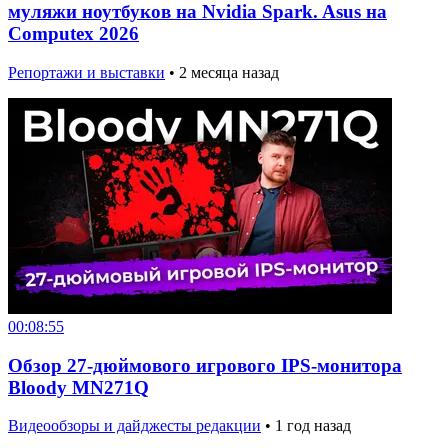
муляжи ноутбуков на Nvidia Spark. Asus на
Computex 2026
Репортажи и выставки
•
2 месяца назад
00:08:55
Обзор 27-дюймового игрового IPS-монитора
Bloody MN271Q
Видеообзоры и дайджесты редакции
•
1 год назад