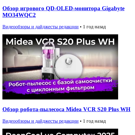
Обзор игрового QD-OLED-монитора Gigabyte
MO34WQC2
Видеообзоры и дайджесты редакции
•
1 год назад
Обзор робота-пылесоса Midea VCR S20 Plus WH
Видеообзоры и дайджесты редакции
•
1 год назад