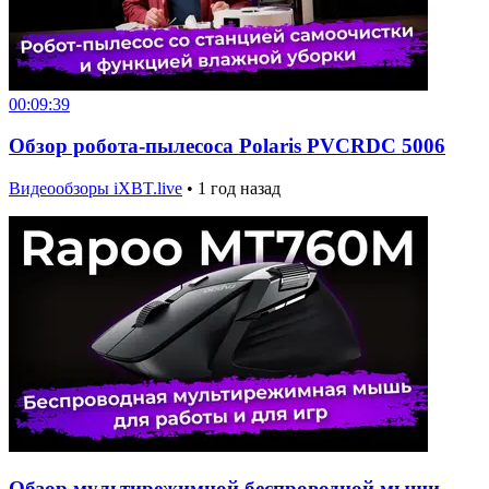
00:09:39
Обзор робота-пылесоса Polaris PVCRDC 5006
Видеообзоры iXBT.live
•
1 год назад
Обзор мультирежимной беспроводной мыши