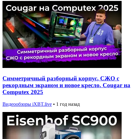
Симметричный разборный корпус, СЖО с
рекордным экраном и новое кресло. Cougar на
Computex 2025
Видеообзоры iXBT.live
•
1 год назад