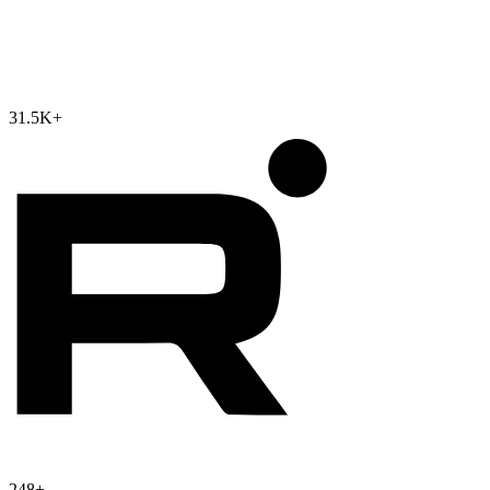
31.5K
+
248
+