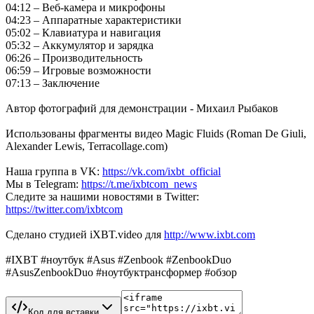
04:12 – Веб-камера и микрофоны
04:23 – Аппаратные характеристики
05:02 – Клавиатура и навигация
05:32 – Аккумулятор и зарядка
06:26 – Производительность
06:59 – Игровые возможности
07:13 – Заключение
Автор фотографий для демонстрации - Михаил Рыбаков
Использованы фрагменты видео Magic Fluids (Roman De Giuli,
Alexander Lewis, Terracollage.com)
Наша группа в VK:
https://vk.com/ixbt_official
Мы в Telegram:
https://t.me/ixbtcom_news
Следите за нашими новостями в Twitter:
https://twitter.com/ixbtcom
Сделано студией iXBT.video для
http://www.ixbt.com
#IXBT #ноутбук #Asus #Zenbook #ZenbookDuo
#AsusZenbookDuo #ноутбуктрансформер #обзор
Код для вставки