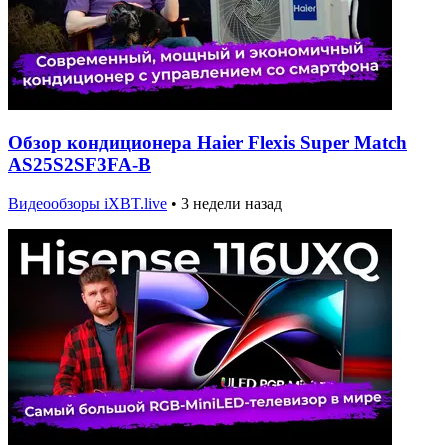
Обзор кондиционера Haier Flexis Super Match
AS25S2SF3FA-B
Видеообзоры iXBT.live
•
3 недели назад