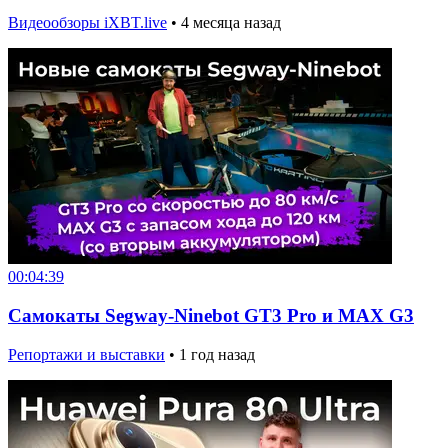
Видеообзоры iXBT.live
•
4 месяца назад
00:04:39
Самокаты Segway-Ninebot GT3 Pro и MAX G3
Репортажи и выставки
•
1 год назад