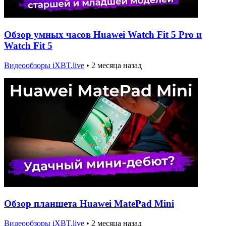
Обзор умных часов Huawei Watch Fit 5 Pro и
Watch Fit 5
Видеообзоры iXBT.live
•
2 месяца назад
Обзор планшета Huawei MatePad Mini
Видеообзоры iXBT.live
•
2 месяца назад