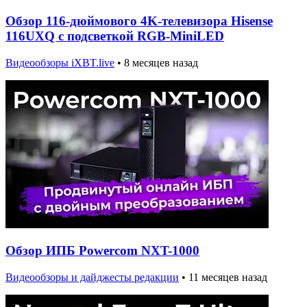
Обзор 116-дюймового 4K-телевизора Hisense
116UXQ с подсветкой RGB-MiniLED
Видеообзоры iXBT.live
•
8 месяцев назад
Обзор ИПБ Powercom NXT-1000
Видеообзоры и дайджесты редакции
•
11 месяцев назад