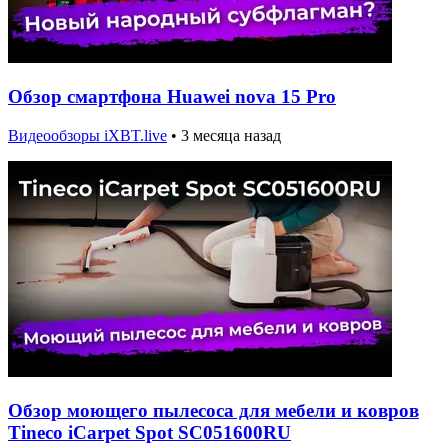
Обзор смартфона Huawei nova 15 Pro
Видеообзоры iXBT.live
•
3 месяца назад
Обзор моющего пылесоса для мебели и ковров
Tineco iCarpet Spot SC051600RU