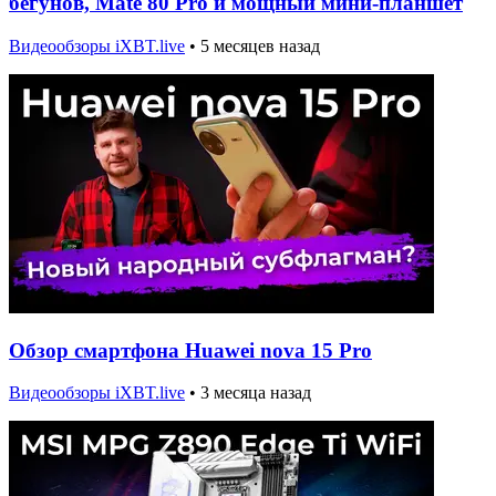
бегунов, Mate 80 Pro и мощный мини-планшет
Видеообзоры iXBT.live
•
5 месяцев назад
Обзор смартфона Huawei nova 15 Pro
Видеообзоры iXBT.live
•
3 месяца назад