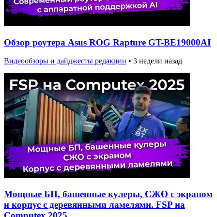
Обзор роутера Asus ROG Rapture GT-BE19000AI
Видеообзоры и дайджесты редакции
•
3 недели назад
Мощные БП, башенные кулеры, СЖО с экраном
и корпус с деревянными ламелями. FSP на
Computex 2025