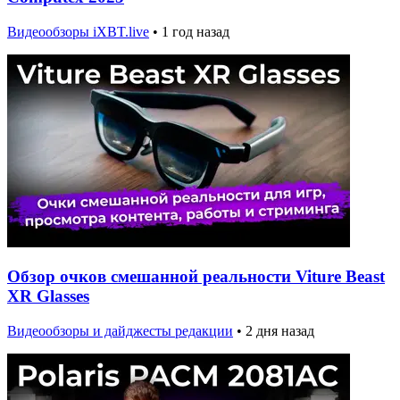
Видеообзоры iXBT.live
•
1 год назад
Обзор очков смешанной реальности Viture Beast
XR Glasses
Видеообзоры и дайджесты редакции
•
2 дня назад