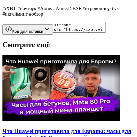
#iXBT #ноутбук #Aorus #Aorus15BSF #игровойноутбук
#пкгейминг #обзор
Код для вставки
Смотрите ещё
Что Huawei приготовила для Европы: часы для