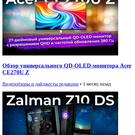
Обзор универсального QD-OLED-монитора Acer
CE270U Z
Видеообзоры и дайджесты редакции
•
1 месяц назад