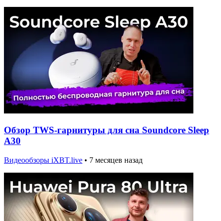
Обзор TWS-гарнитуры для сна Soundcore Sleep
A30
Видеообзоры iXBT.live
•
7 месяцев назад