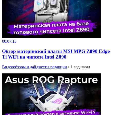
00:07:13
Обзор материнской платы MSI MPG Z890 Edge
Ti WiFi на чипсете Intel Z890
Видеообзоры и дайджесты редакции
•
1 год назад