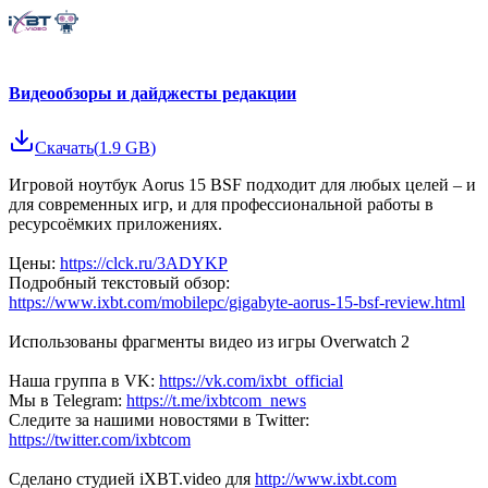
Видеообзоры и дайджесты редакции
Скачать
(
1.9 GB
)
Игровой ноутбук Aorus 15 BSF подходит для любых целей – и
для современных игр, и для профессиональной работы в
ресурсоёмких приложениях.
Цены:
https://clck.ru/3ADYKP
Подробный текстовый обзор:
https://www.ixbt.com/mobilepc/gigabyte-aorus-15-bsf-review.html
Использованы фрагменты видео из игры Overwatch 2
Наша группа в VK:
https://vk.com/ixbt_official
Мы в Telegram:
https://t.me/ixbtcom_news
Следите за нашими новостями в Twitter:
https://twitter.com/ixbtcom
Сделано студией iXBT.video для
http://www.ixbt.com