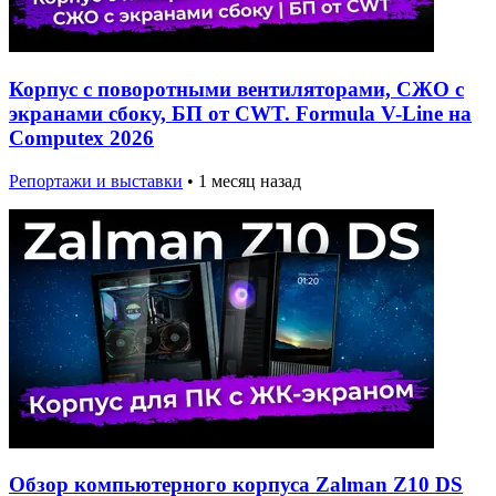
Корпус с поворотными вентиляторами, СЖО с
экранами сбоку, БП от CWT. Formula V-Line на
Computex 2026
Репортажи и выставки
•
1 месяц назад
Обзор компьютерного корпуса Zalman Z10 DS