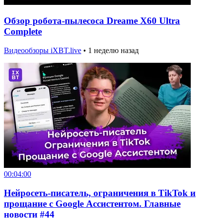
Обзор робота-пылесоса Dreame X60 Ultra
Complete
Видеообзоры iXBT.live
•
1 неделю назад
00:04:00
Нейросеть-писатель, ограничения в TikTok и
прощание с Google Ассистентом. Главные
новости #44