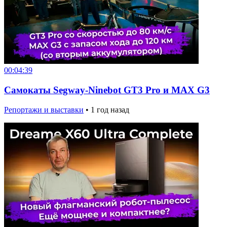
00:04:39
Самокаты Segway-Ninebot GT3 Pro и MAX G3
Репортажи и выставки
•
1 год назад