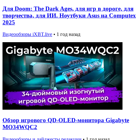
Для Doom: The Dark Ages, для игр в дороге, для
творчества, для ИИ. Ноутбуки Asus на Computex
2025
Видеообзоры iXBT.live
•
1 год назад
Обзор игрового QD-OLED-монитора Gigabyte
MO34WQC2
Видеообзоры и дайджесты редакции
•
1 год назад