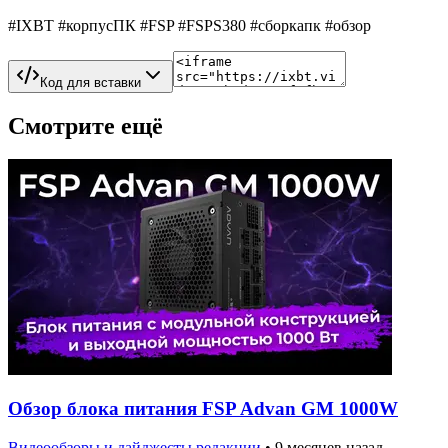
#IXBT #корпусПК #FSP #FSPS380 #сборкапк #обзор
Код для вставки
Смотрите ещё
Обзор блока питания FSP Advan GM 1000W
Видеообзоры и дайджесты редакции
•
9 месяцев назад