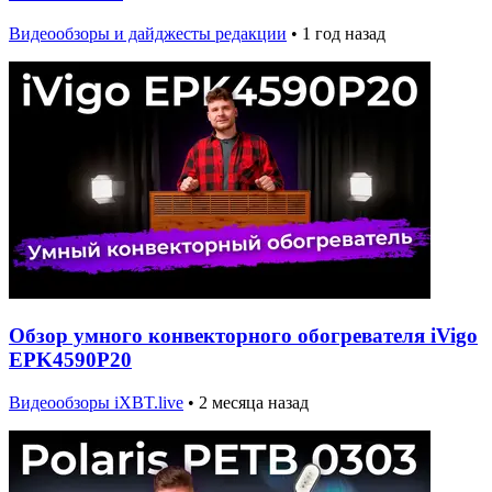
Видеообзоры и дайджесты редакции
•
1 год назад
Обзор умного конвекторного обогревателя iVigo
EPK4590P20
Видеообзоры iXBT.live
•
2 месяца назад