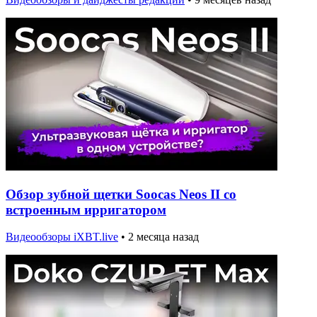
Обзор зубной щетки Soocas Neos II со
встроенным ирригатором
Видеообзоры iXBT.live
•
2 месяца назад