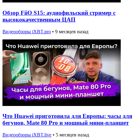
Обзор FiiO S15: аудиофильский стример с
высококачественным ЦАП
Видеообзоры iXBT.pro
•
9 месяцев назад
Что Huawei приготовила для Европы: часы для
бегунов, Mate 80 Pro и мощный мини-планшет
Видеообзоры iXBT.live
•
5 месяцев назад