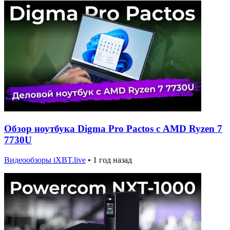
Обзор ноутбука Digma Pro Pactos с AMD Ryzen 7
7730U
Видеообзоры iXBT.live
•
1 год назад