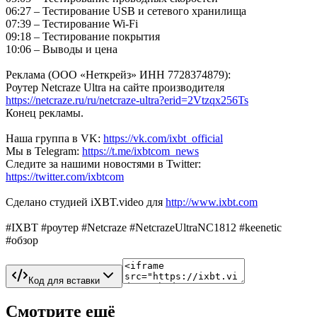
06:27 – Тестирование USB и сетевого хранилища
07:39 – Тестирование Wi-Fi
09:18 – Тестирование покрытия
10:06 – Выводы и цена
Реклама (ООО «Неткрейз» ИНН 7728374879):
Роутер Netcraze Ultra на сайте производителя
https://netcraze.ru/ru/netcraze-ultra?erid=2Vtzqx256Ts
Конец рекламы.
Наша группа в VK:
https://vk.com/ixbt_official
Мы в Telegram:
https://t.me/ixbtcom_news
Следите за нашими новостями в Twitter:
https://twitter.com/ixbtcom
Сделано студией iXBT.video для
http://www.ixbt.com
#IXBT #роутер #Netcraze #NetcrazeUltraNC1812 #keenetic
#обзор
Код для вставки
Смотрите ещё