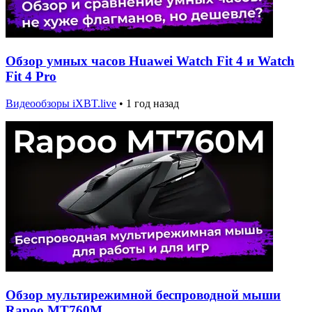
Обзор умных часов Huawei Watch Fit 4 и Watch
Fit 4 Pro
Видеообзоры iXBT.live
•
1 год назад
Обзор мультирежимной беспроводной мыши
Rapoo MT760M