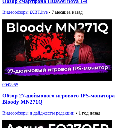
Обзор смартфона Huawei nova 14i
Видеообзоры iXBT.live
•
7 месяцев назад
00:08:55
Обзор 27-дюймового игрового IPS-монитора
Bloody MN271Q
Видеообзоры и дайджесты редакции
•
1 год назад