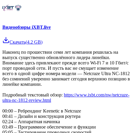
Видеообзоры iXBT.live
Скачать
(
4.2 GB
)
Наконец по прошествии семи лет компания решилась на
выпуск существенно обновлённого лидера линейки.
Внимание здесь привлекают прежде всего Wi-Fi 7 и 10 Гбит/с
порт проводной сети. И пусть вас не смущает изменение
всего в одной цифре номера модели — Netcraze Ultra NC-1812
без сомнений уверенно занимает сегодня верхнюю позицию в
линейке компании.
Подробный текстовый обзор:
https://www.ixbt.com/nw/netcraze-
ultra-nc-1812-review.html
00:00 – Ребрендинг Keenetic в Netcraze
00:41 – Дизайн и конструкция роутера
02:24 – Аппаратная начинка
03:49 – Программное обеспечение и функции
05:05 – Тестирование проводных скоростей