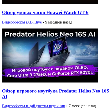
Обзор умных часов Huawei Watch GT 6
Видеообзоры iXBT.live
•
9 месяцев назад
Обзор игрового ноутбука Predator Helios Neo 16S
AI
Видеообзоры и дайджесты редакции
•
7 месяцев назад