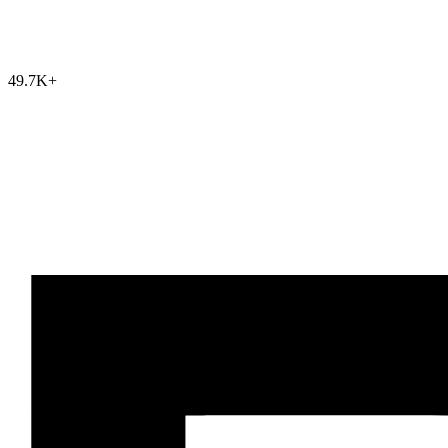
49.7K
+