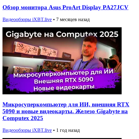
Обзор монитора Asus ProArt Display PA27JCV
Видеообзоры iXBT.live
•
7 месяцев назад
Микросуперкомпьютер для ИИ, внешняя RTX
5090 и новые видеокарты. Железо Gigabyte на
Computex 2025
Видеообзоры iXBT.live
•
1 год назад