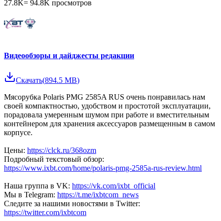
27.8K
=
94.8K
просмотров
Видеообзоры и дайджесты редакции
Скачать
(
894.5 MB
)
Мясорубка Polaris PMG 2585A RUS очень понравилась нам
своей компактностью, удобством и простотой эксплуатации,
порадовала умеренным шумом при работе и вместительным
контейнером для хранения аксессуаров размещенным в самом
корпусе.
Цены:
https://clck.ru/368ozm
Подробный текстовый обзор:
https://www.ixbt.com/home/polaris-pmg-2585a-rus-review.html
Наша группа в VK:
https://vk.com/ixbt_official
Мы в Telegram:
https://t.me/ixbtcom_news
Следите за нашими новостями в Twitter:
https://twitter.com/ixbtcom