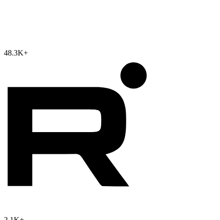
48.3K
+
2.1K
+