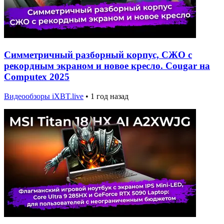
Симметричный разборный корпус, СЖО с
рекордным экраном и новое кресло. Cougar на
Computex 2025
Видеообзоры iXBT.live
•
1 год назад