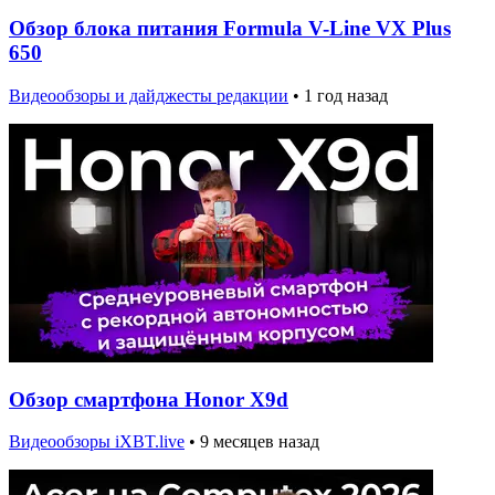
Обзор блока питания Formula V-Line VX Plus
650
Видеообзоры и дайджесты редакции
•
1 год назад
Обзор смартфона Honor X9d
Видеообзоры iXBT.live
•
9 месяцев назад