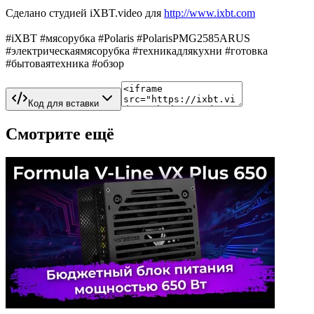
Сделано студией iXBT.video для
http://www.ixbt.com
#iXBT #мясорубка #Polaris #PolarisPMG2585ARUS
#электрическаямясорубка #техникадлякухни #готовка
#бытоваятехника #обзор
Код для вставки
Смотрите ещё