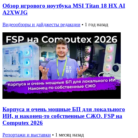
Обзор игрового ноутбука MSI Titan 18 HX AI
A2XWJG
Видеообзоры и дайджесты редакции
•
1 год назад
Корпуса и очень мощные БП для локального
ИИ, и наконец-то собственные СЖО. FSP на
Computex 2026
Репортажи и выставки
•
1 месяц назад