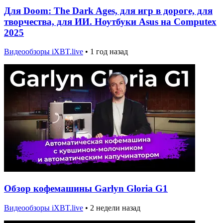
Для Doom: The Dark Ages, для игр в дороге, для
творчества, для ИИ. Ноутбуки Asus на Computex
2025
Видеообзоры iXBT.live
•
1 год назад
Обзор кофемашины Garlyn Gloria G1
Видеообзоры iXBT.live
•
2 недели назад