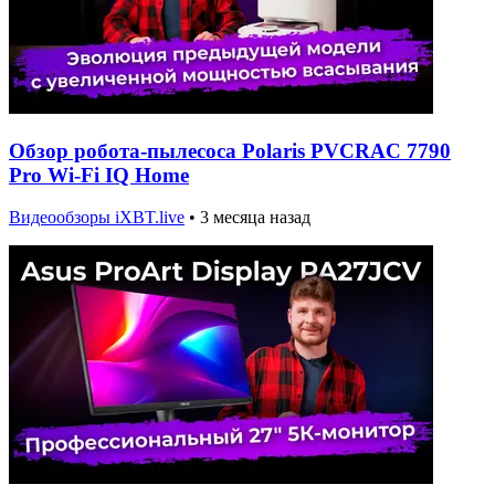
Обзор робота-пылесоса Polaris PVCRAC 7790
Pro Wi-Fi IQ Home
Видеообзоры iXBT.live
•
3 месяца назад