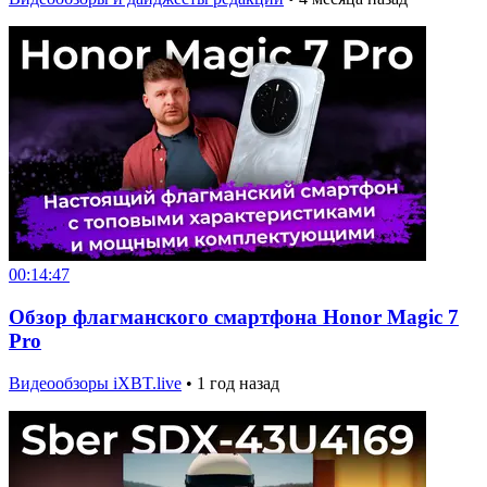
00:14:47
Обзор флагманского смартфона Honor Magic 7
Pro
Видеообзоры iXBT.live
•
1 год назад