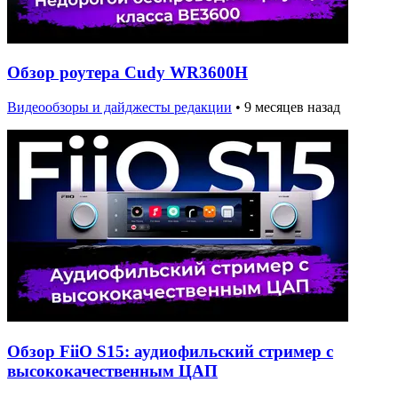
Обзор роутера Cudy WR3600H
Видеообзоры и дайджесты редакции
•
9 месяцев назад
Обзор FiiO S15: аудиофильский стример с
высококачественным ЦАП