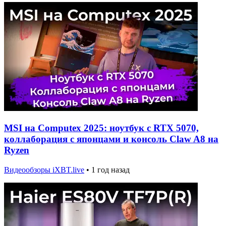
MSI на Computex 2025: ноутбук с RTX 5070,
коллаборация с японцами и консоль Claw A8 на
Ryzen
Видеообзоры iXBT.live
•
1 год назад