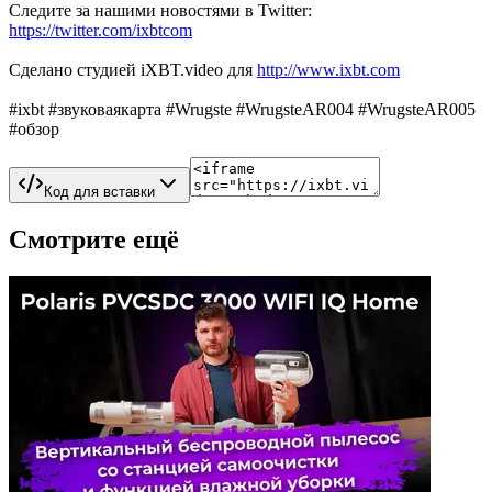
Следите за нашими новостями в Twitter:
https://twitter.com/ixbtcom
Сделано студией iXBT.video для
http://www.ixbt.com
#ixbt #звуковаякарта #Wrugste #WrugsteAR004 #WrugsteAR005
#обзор
Код для вставки
Смотрите ещё