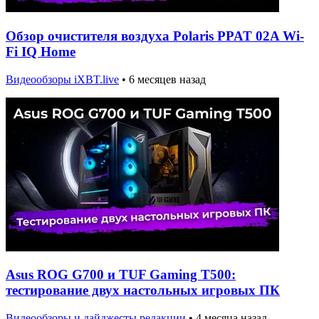
Обзор очистителя воздуха Polaris PPAT 02A Wi-
Fi IQ Home
Видеообзоры iXBT.live
•
6 месяцев назад
Asus ROG G700 и TUF Gaming T500:
тестирование двух настольных игровых ПК
Видеообзоры и дайджесты редакции
•
4 месяца назад