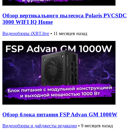
Обзор вертикального пылесоса Polaris PVCSDC
3000 WIFI IQ Home
Видеообзоры iXBT.live
•
11 месяцев назад
Обзор блока питания FSP Advan GM 1000W
Видеообзоры и дайджесты редакции
•
9 месяцев назад