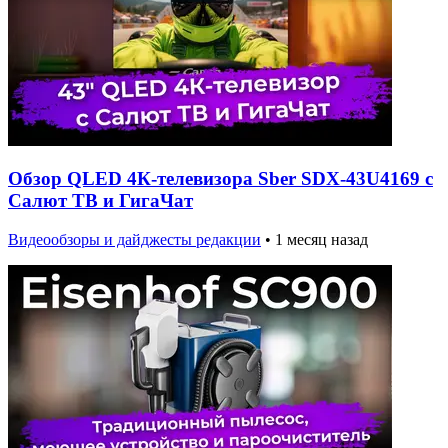
Обзор QLED 4К-телевизора Sber SDX-43U4169 с
Салют ТВ и ГигаЧат
Видеообзоры и дайджесты редакции
•
1 месяц назад