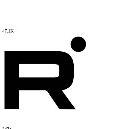
47.1K
+
347
+