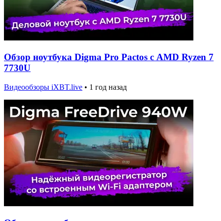
Обзор ноутбука Digma Pro Pactos с AMD Ryzen 7
7730U
Видеообзоры iXBT.live
•
1 год назад