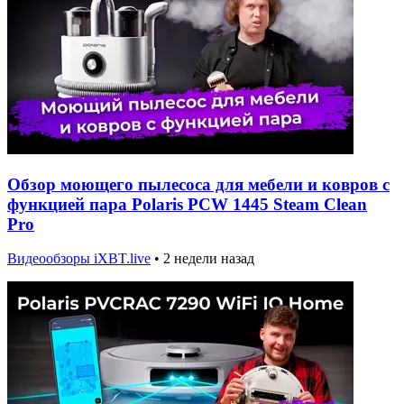
Обзор моющего пылесоса для мебели и ковров с
функцией пара Polaris PCW 1445 Steam Clean
Pro
Видеообзоры iXBT.live
•
2 недели назад