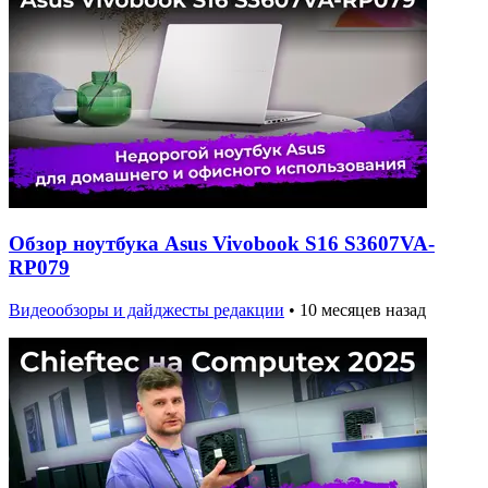
Обзор ноутбука Asus Vivobook S16 S3607VA-
RP079
Видеообзоры и дайджесты редакции
•
10 месяцев назад