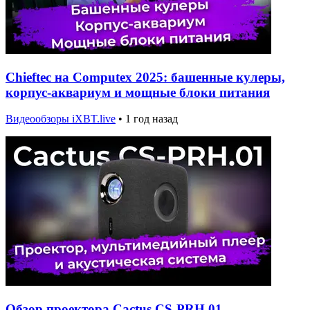
Chieftec на Computex 2025: башенные кулеры,
корпус-аквариум и мощные блоки питания
Видеообзоры iXBT.live
•
1 год назад
Обзор проектора Cactus CS-PRH.01