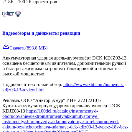
21.8K
=
100.2K
просмотров
Видеообзоры и дайджесты редакции
Скачать
(
893.8 MB
)
Аккумуляторная ударная дрель-шуруповёрт DCK KDJZ03-13
оснащена бесщёточным двигателем, дополнительной ручкой
и быстрозажимным патроном с блокировкой и отличается
высокой мощностью.
Подробный текстовый обзор:
https://www.ixbt.com/home/dck-
kdjz03-13-review.html
Реклама. ООО "Анктор-Амур" ИНН 2721221017
Купить аккумуляторную ударную дрель-шуруповерт DCK
KDJZ03-13
https://100del.ru/catalog/instrumenty-i-
oborudovanie/elektroinstrumenty/akkumulyatornye-
instrumenty/shurupoverty-akkumulyatornye_/drel-shurupovert-
akkum-besshchetochnaya-udarnaya-dck-kdjz03-13-type-z-18v-bez-