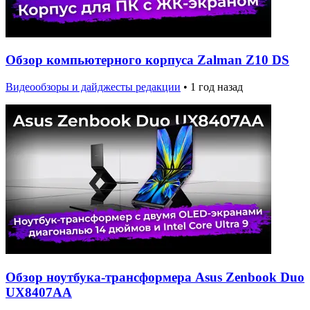
Обзор компьютерного корпуса Zalman Z10 DS
Видеообзоры и дайджесты редакции
•
1 год назад
Обзор ноутбука-трансформера Asus Zenbook Duo
UX8407AA