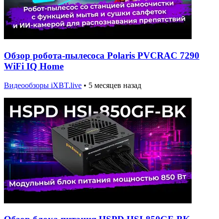
Обзор робота-пылесоса Polaris PVCRAC 7290
WiFi IQ Home
Видеообзоры iXBT.live
•
5 месяцев назад