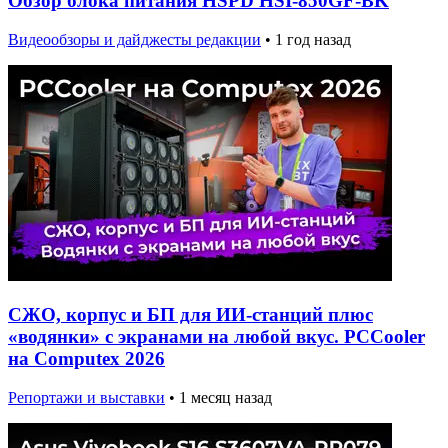
Обзор блока питания HSPD HSI-850GF-BK
Видеообзоры и дайджесты редакции
•
1 год назад
СЖО, корпус и БП для ИИ-станций плюс
«водянки» с экранами на любой вкус. PCCooler
на Computex 2026
Репортажи и выставки
•
1 месяц назад