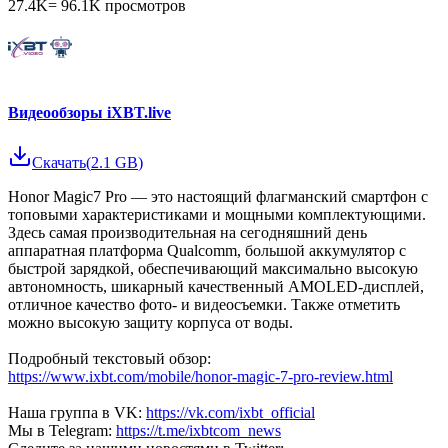
27.4K
=
96.1K
просмотров
Видеообзоры iXBT.live
Скачать
(
2.1 GB
)
Honor Magic7 Pro — это настоящий флагманский смартфон с
топовыми характеристиками и мощными комплектующими.
Здесь самая производительная на сегодняшний день
аппаратная платформа Qualcomm, большой аккумулятор с
быстрой зарядкой, обеспечивающий максимально высокую
автономность, шикарный качественный AMOLED-дисплей,
отличное качество фото- и видеосъемки. Также отметить
можно высокую защиту корпуса от воды.
Подробный текстовый обзор:
https://www.ixbt.com/mobile/honor-magic-7-pro-review.html
Наша группа в VK:
https://vk.com/ixbt_official
Мы в Telegram:
https://t.me/ixbtcom_news