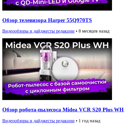
Обзор телевизора Harper 55Q970TS
Видеообзоры и дайджесты редакции
•
8 месяцев назад
Обзор робота-пылесоса Midea VCR S20 Plus WH
Видеообзоры и дайджесты редакции
•
1 год назад