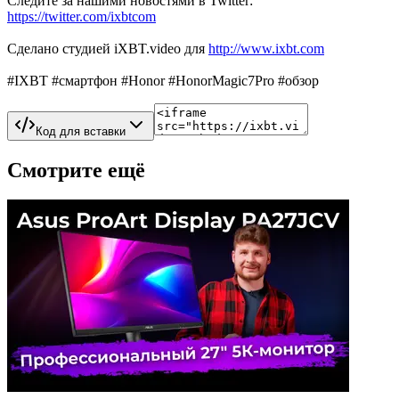
Следите за нашими новостями в Twitter:
https://twitter.com/ixbtcom
Сделано студией iXBT.video для
http://www.ixbt.com
#IXBT #смартфон #Honor #HonorMagic7Pro #обзор
Код для вставки
Смотрите ещё