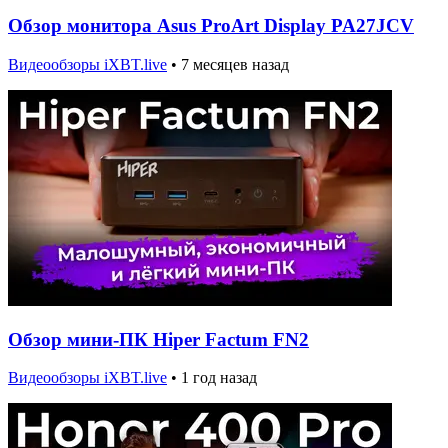
Обзор монитора Asus ProArt Display PA27JCV
Видеообзоры iXBT.live
•
7 месяцев назад
Обзор мини-ПК Hiper Factum FN2
Видеообзоры iXBT.live
•
1 год назад