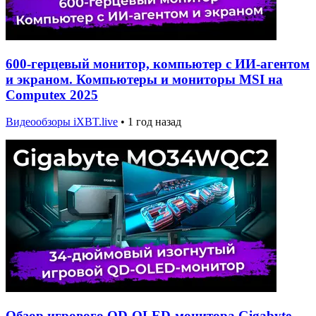
600-герцевый монитор, компьютер с ИИ-агентом
и экраном. Компьютеры и мониторы MSI на
Computex 2025
Видеообзоры iXBT.live
•
1 год назад
Обзор игрового QD-OLED-монитора Gigabyte