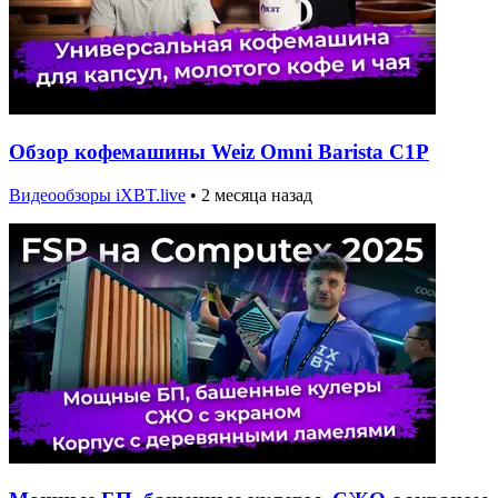
Обзор кофемашины Weiz Omni Barista C1P
Видеообзоры iXBT.live
•
2 месяца назад