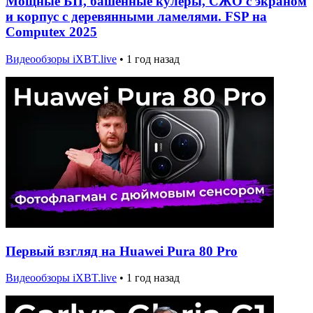
Мощные БП, башенные кулеры, СЖО с экраном
и корпус с деревянными ламелями. FSP на
Computex 2025
Видеообзоры iXBT.live
•
1 год назад
Первый взгляд на Huawei Pura 80 Pro
Видеообзоры iXBT.live
•
1 год назад