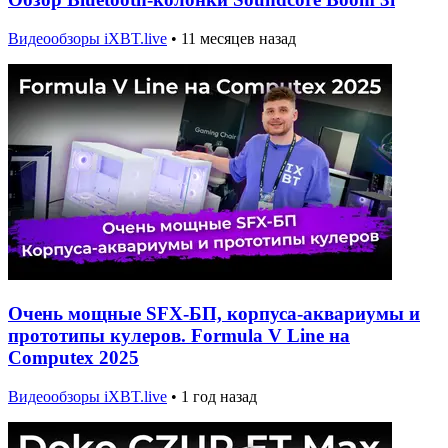
Видеообзоры iXBT.live
•
11 месяцев назад
Очень мощные SFX-БП, корпуса-аквариумы и
прототипы кулеров. Formula V Line на
Computex 2025
Видеообзоры iXBT.live
•
1 год назад