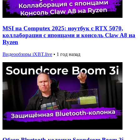
MSI на Computex 2025: ноутбук с RTX 5070,
коллаборация с японцами и консоль Claw A8 на
Ryzen
Видеообзоры iXBT.live
•
1 год назад
Обзор Bluetooth-колонки Soundcore Boom 3i