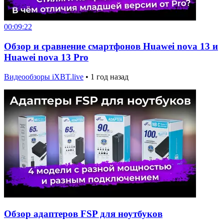
00:09:22
Обзор и сравнение смартфонов Huawei nova 13 и
Huawei nova 13 Pro
Видеообзоры iXBT.live
•
1 год назад
Обзор адаптеров FSP для ноутбуков