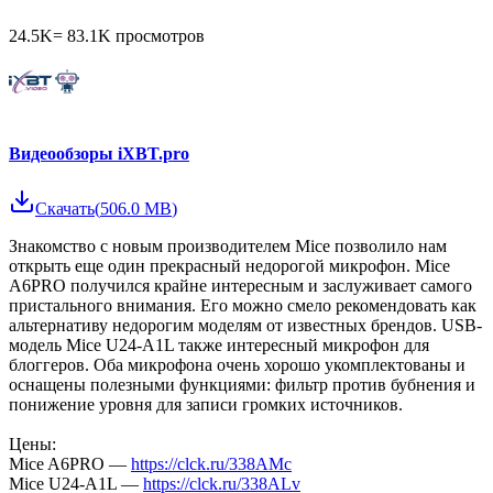
24.5K
=
83.1K
просмотров
Видеообзоры iXBT.pro
Скачать
(
506.0 MB
)
Знакомство с новым производителем Mice позволило нам
открыть еще один прекрасный недорогой микрофон. Mice
A6PRO получился крайне интересным и заслуживает самого
пристального внимания. Его можно смело рекомендовать как
альтернативу недорогим моделям от известных брендов. USB-
модель Mice U24-A1L также интересный микрофон для
блоггеров. Оба микрофона очень хорошо укомплектованы и
оснащены полезными функциями: фильтр против бубнения и
понижение уровня для записи громких источников.
Цены:
Mice A6PRO —
https://clck.ru/338AMc
Mice U24-A1L —
https://clck.ru/338ALv