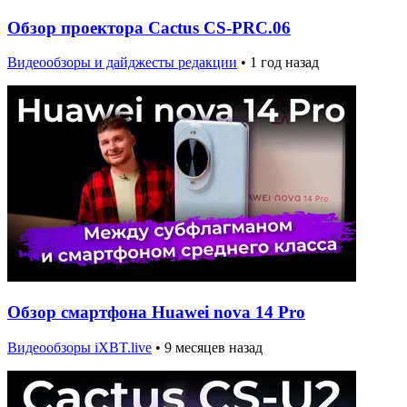
Обзор проектора Cactus CS-PRC.06
Видеообзоры и дайджесты редакции
•
1 год назад
Обзор смартфона Huawei nova 14 Pro
Видеообзоры iXBT.live
•
9 месяцев назад