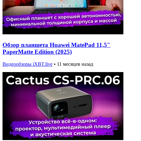
Обзор планшета Huawei MatePad 11,5″
PaperMatte Edition (2025)
Видеообзоры iXBT.live
•
11 месяцев назад