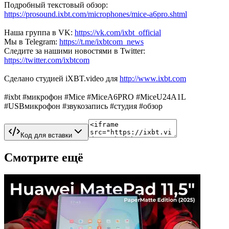
Подробный текстовый обзор:
https://prosound.ixbt.com/microphones/mice-a6pro.shtml
Наша группа в VK:
https://vk.com/ixbt_official
Мы в Telegram:
https://t.me/ixbtcom_news
Следите за нашими новостями в Twitter:
https://twitter.com/ixbtcom
Сделано студией iXBT.video для
http://www.ixbt.com
#ixbt #микрофон #Mice #MiceA6PRO #MiceU24A1L
#USBмикрофон #звукозапись #студия #обзор
Код для вставки
Смотрите ещё