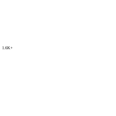
1.6K
+