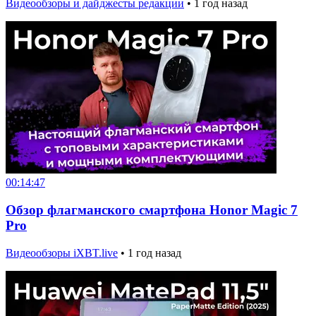
Видеообзоры и дайджесты редакции
•
1 год назад
00:14:47
Обзор флагманского смартфона Honor Magic 7
Pro
Видеообзоры iXBT.live
•
1 год назад