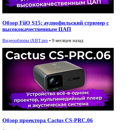
Обзор FiiO S15: аудиофильский стример с
высококачественным ЦАП
Видеообзоры iXBT.pro
•
9 месяцев назад
Обзор проектора Cactus CS-PRC.06