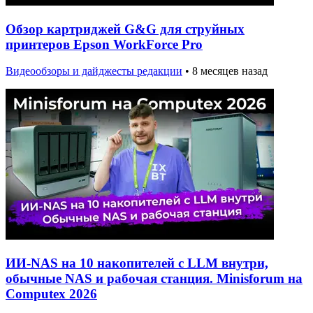
Обзор картриджей G&G для струйных
принтеров Epson WorkForce Pro
Видеообзоры и дайджесты редакции
•
8 месяцев назад
ИИ-NAS на 10 накопителей с LLM внутри,
обычные NAS и рабочая станция. Minisforum на
Computex 2026