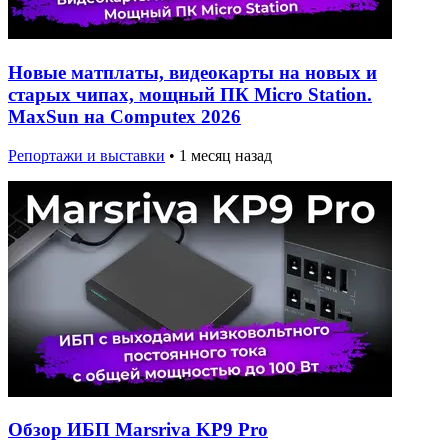
Новые матплаты, видеокарты на новых и
старых чипах, мощный ПК Micro Station.
MaxSun на Computex 2026
Репортажи и выставки
•
1 месяц назад
Обзор ИБП Marsriva KP9 Pro