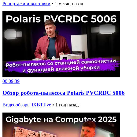
Репортажи и выставки
•
1 месяц назад
00:09:39
Обзор робота-пылесоса Polaris PVCRDC 5006
Видеообзоры iXBT.live
•
1 год назад