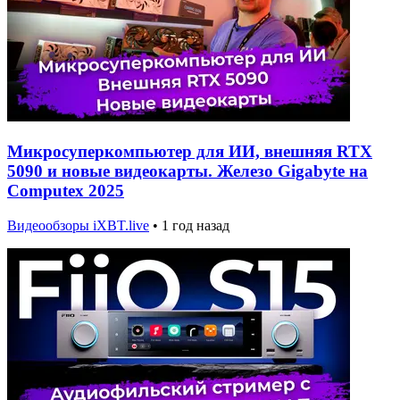
Микросуперкомпьютер для ИИ, внешняя RTX
5090 и новые видеокарты. Железо Gigabyte на
Computex 2025
Видеообзоры iXBT.live
•
1 год назад