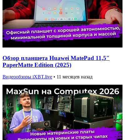
Обзор планшета Huawei MatePad 11,5″
PaperMatte Edition (2025)
Видеообзоры iXBT.live
•
11 месяцев назад