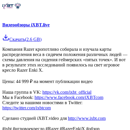
Видеообзоры iXBT.live
Скачать
(
2.6 GB
)
Компания Razer кропотливо собирала и изучала карты
распределения веса в сидячем положения различных людей —
схемы давления на сидения геймерских «пятых точек». И вот
в результате этих исследований появилось на свет игровое
кресло Razer Enki X.
Цены: 44 999 ₽ на момент публикации видео
Наша группа в VK:
https://vk.com/ixbt_official
Мы в Facebook:
https://www.facebook.com/iXBTcom
Следите за нашими новостями в Twitter:
https://twitter.com/ixbtcom
Сделано студией iXBT.video для
http://www.ixbt.com
#ixbt #игровоекресло #Razer #RazerEnkiX #обзор