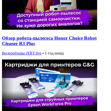
Обзор робота-пылесоса Honor Choice Robot
Cleaner R3 Plus
Видеообзоры iXBT.live
•
1 год назад