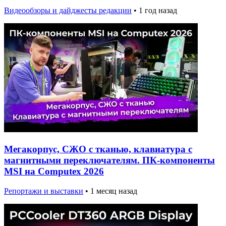
Видеообзоры и дайджесты редакции
•
1 год назад
Мегакорпус, СЖО с тканью, клавиатура с
магнитными переключателям. ПК-компоненты
MSI на Computex 2026
Репортажи и выставки
•
1 месяц назад