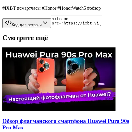
#IXBT #смартчасы #Honor #HonorWatch5 #обзор
Код для вставки
Смотрите ещё
Обзор флагманского смартфона Huawei Pura 90s
Pro Max