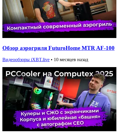
Обзор аэрогриля FuturoHome MTR AF-100
Видеообзоры iXBT.live
•
10 месяцев назад