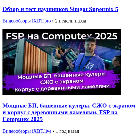
Обзор и тест наушников Simgot Supermix 5
Видеообзоры iXBT.pro
•
2 недели назад
Мощные БП, башенные кулеры, СЖО с экраном
и корпус с деревянными ламелями. FSP на
Computex 2025
Видеообзоры iXBT.live
•
1 год назад