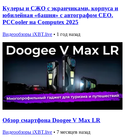
Кулеры и СЖО с экранчиками, корпуса и
юбилейная «башня» с автографом CEO.
PCCooler на Computex 2025
Видеообзоры iXBT.live
•
1 год назад
Обзор смартфона Doogee V Max LR
Видеообзоры iXBT.live
•
7 месяцев назад