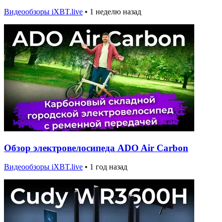
Видеообзоры iXBT.live
•
1 неделю назад
Обзор электровелосипеда ADO Air Carbon
Видеообзоры iXBT.live
•
1 год назад