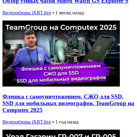
Обзор умных часов Mibro Watch GS Explorer S
Видеообзоры iXBT.live
•
1 месяц назад
Флешка с самоуничтожением, СЖО для SSD,
SSD для мобильных видеографов. TeamGroup на
Computex 2025
Видеообзоры iXBT.live
•
1 год назад