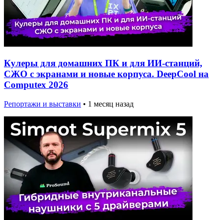
Кулеры для домашних ПК и для ИИ-станций,
СЖО с экранами и новые корпуса. DeepCool на
Computex 2026
Репортажи и выставки
•
1 месяц назад