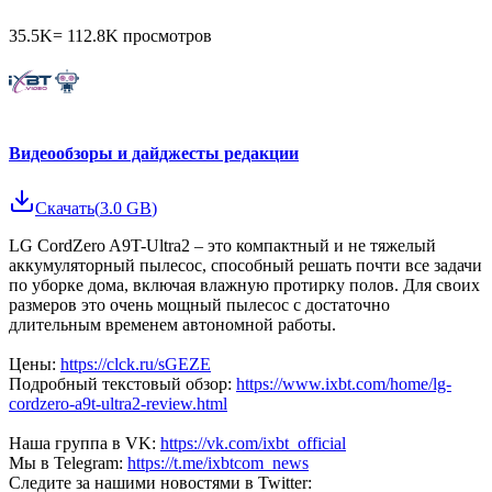
35.5K
=
112.8K
просмотров
Видеообзоры и дайджесты редакции
Скачать
(
3.0 GB
)
LG CordZero A9T-Ultra2 – это компактный и не тяжелый
аккумуляторный пылесос, способный решать почти все задачи
по уборке дома, включая влажную протирку полов. Для своих
размеров это очень мощный пылесос с достаточно
длительным временем автономной работы.
Цены:
https://clck.ru/sGEZE
Подробный текстовый обзор:
https://www.ixbt.com/home/lg-
cordzero-a9t-ultra2-review.html
Наша группа в VK:
https://vk.com/ixbt_official
Мы в Telegram:
https://t.me/ixbtcom_news
Следите за нашими новостями в Twitter: