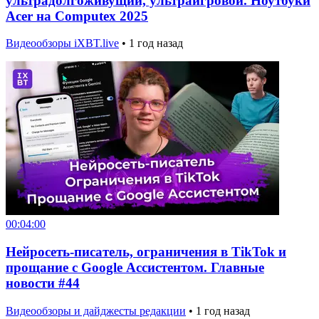
ультрадолгоживущий, ультраигровой. Ноутбуки
Acer на Computex 2025
Видеообзоры iXBT.live
•
1 год назад
00:04:00
Нейросеть-писатель, ограничения в TikTok и
прощание с Google Ассистентом. Главные
новости #44
Видеообзоры и дайджесты редакции
•
1 год назад