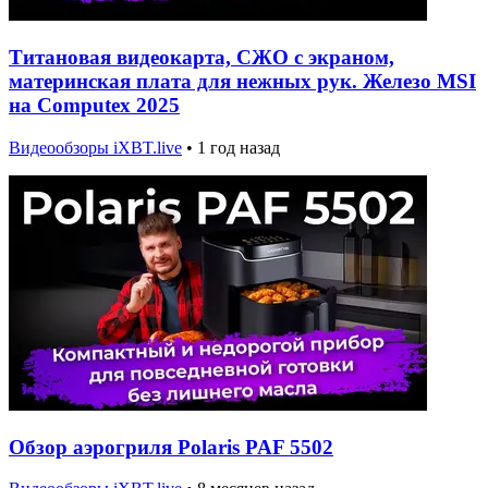
Титановая видеокарта, СЖО с экраном,
материнская плата для нежных рук. Железо MSI
на Computex 2025
Видеообзоры iXBT.live
•
1 год назад
Обзор аэрогриля Polaris PAF 5502