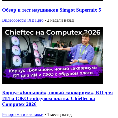
Обзор и тест наушников Simgot Supermix 5
Видеообзоры iXBT.pro
•
2 недели назад
Корпус «Большой», новый «аквариум», БП для
ИИ и СЖО с обдувом платы. Chieftec на
Computex 2026
Репортажи и выставки
•
1 месяц назад