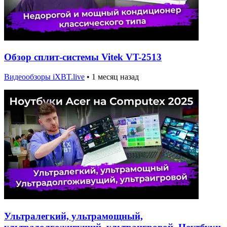
Обзор сплит-системы Vitek VT-2513
Видеообзоры iXBT.live
•
1 месяц назад
Ультралегкий, ультрамощный,