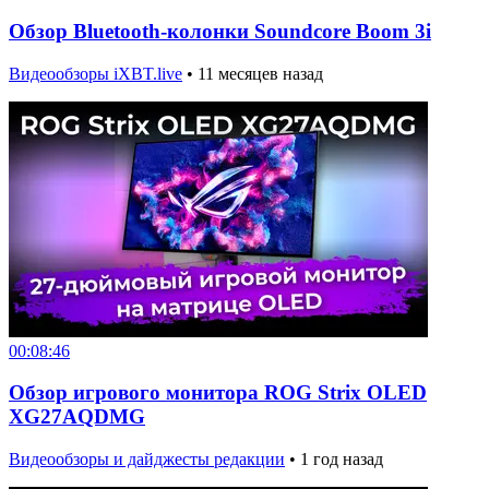
Обзор Bluetooth-колонки Soundcore Boom 3i
Видеообзоры iXBT.live
•
11 месяцев назад
00:08:46
Обзор игрового монитора ROG Strix OLED
XG27AQDMG
Видеообзоры и дайджесты редакции
•
1 год назад