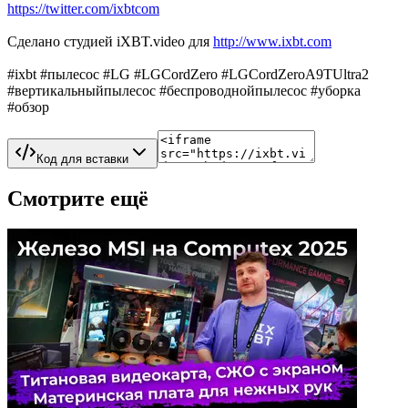
https://twitter.com/ixbtcom
Сделано студией iXBT.video для
http://www.ixbt.com
#ixbt #пылесос #LG #LGCordZero #LGCordZeroA9TUltra2
#вертикальныйпылесос #беспроводнойпылесос #уборка
#обзор
Код для вставки
Смотрите ещё