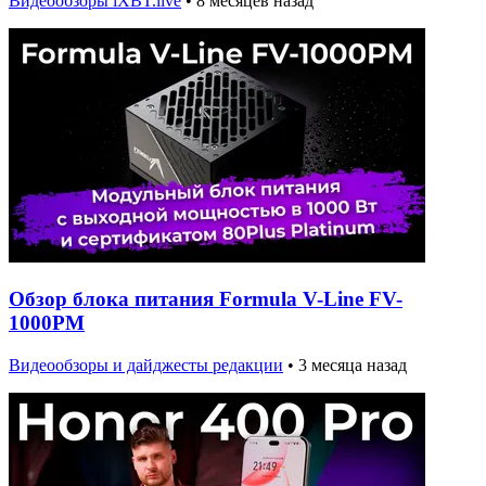
Видеообзоры iXBT.live
•
8 месяцев назад
Обзор блока питания Formula V-Line FV-
1000PM
Видеообзоры и дайджесты редакции
•
3 месяца назад