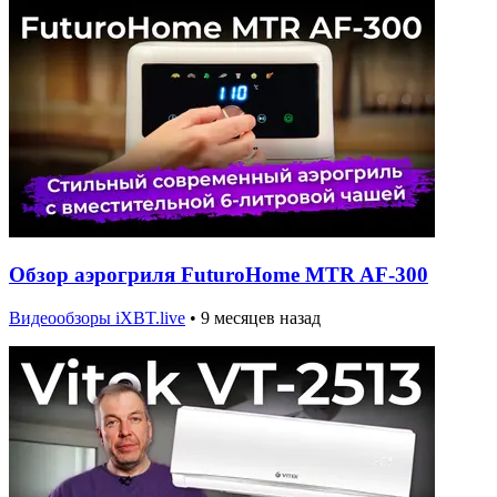
Обзор аэрогриля FuturoHome MTR AF-300
Видеообзоры iXBT.live
•
9 месяцев назад