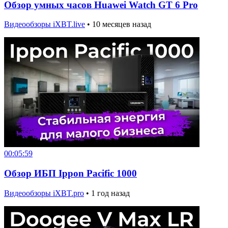
Обзор умных часов Huawei Watch GT 6 Pro
Видеообзоры iXBT.live
•
10 месяцев назад
00:05:59
Обзор ИБП Ippon Pacific 1000
Видеообзоры iXBT.pro
•
1 год назад