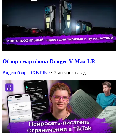
Обзор смартфона Doogee V Max LR
Видеообзоры iXBT.live
•
7 месяцев назад