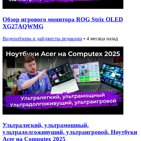
Обзор игрового монитора ROG Strix OLED
XG27AQWMG
Видеообзоры и дайджесты редакции
•
4 месяца назад
Ультралегкий, ультрамощный,
ультрадолгоживущий, ультраигровой. Ноутбуки
Acer на Computex 2025