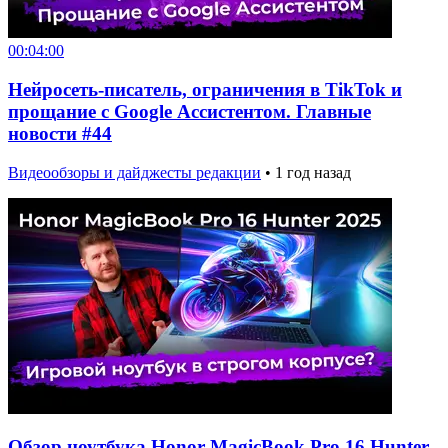
00:04:00
Нейросеть-писатель, ограничения в TikTok и
прощание с Google Ассистентом. Главные
новости #44
Видеообзоры и дайджесты редакции
•
1 год назад
Обзор ноутбука Honor MagicBook Pro 16 Hunter