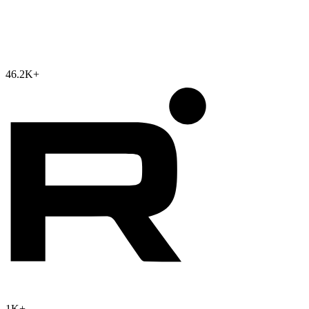
46.2K
+
1K
+