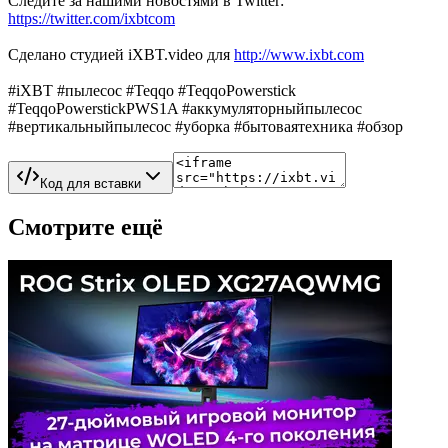
Следите за нашими новостями в Twitter:
https://twitter.com/ixbtcom
Сделано студией iXBT.video для
http://www.ixbt.com
#iXBT #пылесос #Teqqo #TeqqoPowerstick
#TeqqoPowerstickPWS1A #аккумуляторныйпылесос
#вертикальныйпылесос #уборка #бытоваятехника #обзор
Код для вставки
Смотрите ещё