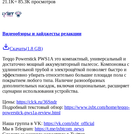
21.1K
=
85.3K
просмотров
Видеообзоры и дайджесты редакции
Скачать
(
1.8 GB
)
Teqqo Powerstick PWS1A это компактный, универсальный и
достаточно мощный аккумуляторный пылесос. Компоновка с
удлинительной трубой и электрощёткой позволяет быстро и
эффективно убирать относительно большие площади пола с
покрытием любого типа. Наличие разнообразных
дополнительных насадок, включая опциональные, расширяет
сценарии использования устройства.
Цены:
https://clck.ru/36Sndr
Подробный текстовый обзор:
https://www.ixbt.com/home/teqqo-
powerstick-pws1a-review.html
Наша группа в VK:
https://vk.com/ixbt_official
Мы в Telegram:
https://t.me/ixbtcom_news