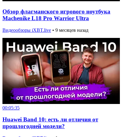
Обзор флагманского игрового ноутбука
Machenike L18 Pro Warrior Ultra
Видеообзоры iXBT.live
•
9 месяцев назад
00:05:35
Huawei Band 10: есть ли отличия от
прошлогодней модели?