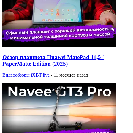
Обзор планшета Huawei MatePad 11,5″
PaperMatte Edition (2025)
Видеообзоры iXBT.live
•
11 месяцев назад