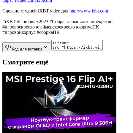
https://twitter.com/ixbtcom
Сделано студией iXBT.video для
http://www.ixbt.com
#iXBT #Computex2023 #Cougar #компьютерноекресло
#игровоекресло #геймерскоекресло #корпусПК
#игровойкорпус #сборкаПК
Код для вставки
Смотрите ещё