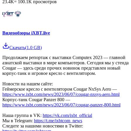
23.4K
=
100.1K
просмотров
Видеообзоры iXBT.live
Скачать
(
1.0 GB
)
Продолжаем репортаж с выставки Computex 2023 — главной
азиатской выставки в мире компьютеров. Сегодня мы у стенда
Cougar — здесь среди прочих новинок представлен новый
корпус-танк и игровое кресло с вентилятором.
Новости на нашем сайте:
Геймерское кресло с вентилятором Cougar NxSys Aero —
https://www.ixbt.com/news/2023/06/07/cougar-nxsys-aero.html
Корпус-танк Cougar Panzer 800 —
https://www.ixbt.com/news/2023/06/07/cougar-panzer-800.html
Наша группа в VK:
https://vk.com/ixbt_official
Мы в Telegram:
https://t.me/ixbtcom_news
Следите за нашими новостями в Twitter: