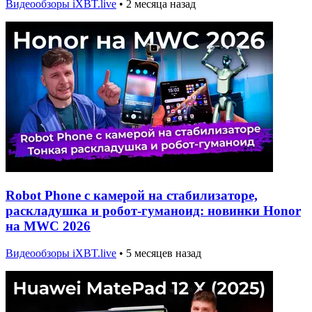
Видеообзоры iXBT.live
•
2 месяца назад
Robot Phone с камерой на стабилизаторе,
раскладушка и робот-гуманоид: новинки Honor
на MWC 2026
Видеообзоры iXBT.live
•
5 месяцев назад