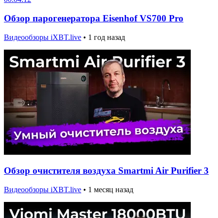
Обзор парогенератора Eisenhof VS700 Pro
Видеообзоры iXBT.live
•
1 год назад
Обзор очистителя воздуха Smartmi Air Purifier 3
Видеообзоры iXBT.live
•
1 месяц назад