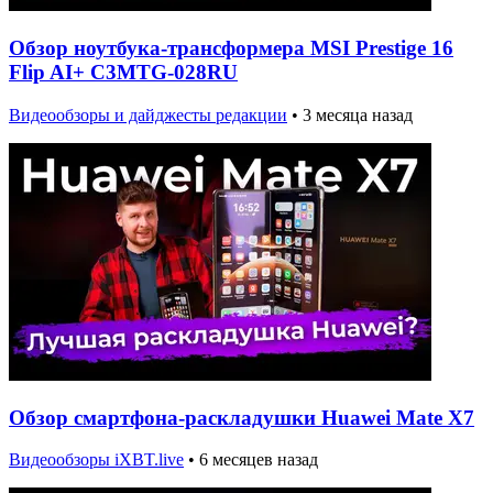
Обзор ноутбука-трансформера MSI Prestige 16
Flip AI+ C3MTG-028RU
Видеообзоры и дайджесты редакции
•
3 месяца назад
Обзор смартфона-раскладушки Huawei Mate X7
Видеообзоры iXBT.live
•
6 месяцев назад