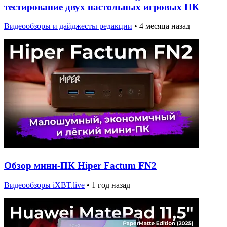
тестирование двух настольных игровых ПК
Видеообзоры и дайджесты редакции
•
4 месяца назад
Обзор мини-ПК Hiper Factum FN2
Видеообзоры iXBT.live
•
1 год назад