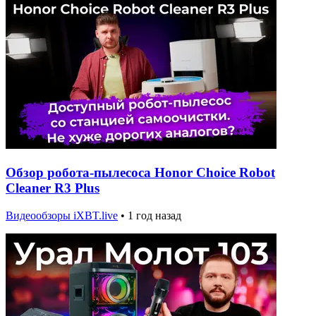
Обзор робота-пылесоса Honor Choice Robot
Cleaner R3 Plus
Видеообзоры iXBT.live
•
1 год назад