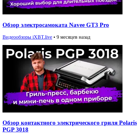
Обзор электросамоката Navee GT3 Pro
Видеообзоры iXBT.live
•
9 месяцев назад
Обзор контактного электрического гриля Polaris
PGP 3018