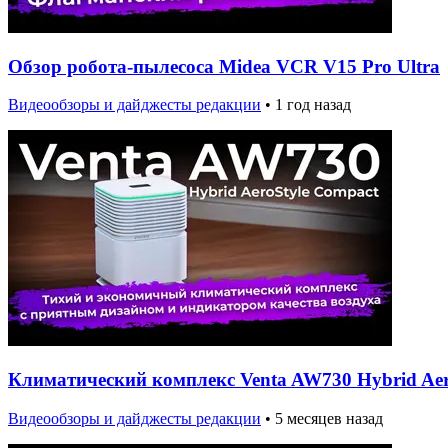
Обзор робота-пылесоса Midea VCR V15 Pro Ultra
Видеообзоры и дайджесты редакции
•
1 год назад
Климатический комплекс Venta AW730 Hybrid Aer
Видеообзоры и дайджесты редакции
•
5 месяцев назад