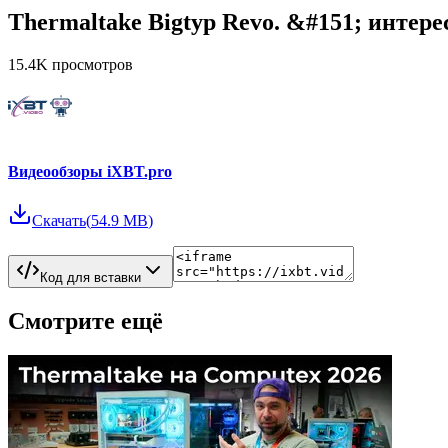
Thermaltake Bigtyp Revo. &#151; инте
15.4K
просмотров
Видеообзоры iXBT.pro
Скачать
(
54.9 MB
)
Код для вставки
Смотрите ещё