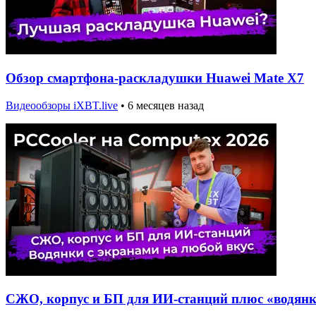
Обзор смартфона-раскладушки Huawei Mate X7
Видеообзоры iXBT.live
•
6 месяцев назад
СЖО, корпус и БП для ИИ-станций плюс «водянки