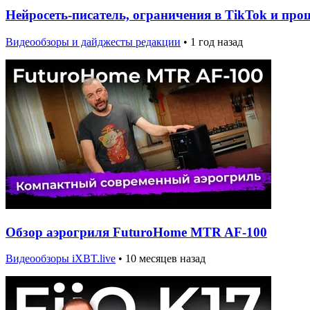
Нейросеть-писатель, ограничения в TikTok и про
Видеообзоры и дайджесты редакции
•
1 год назад
Обзор аэрогриля FuturoHome MTR AF-100
Видеообзоры iXBT.live
•
10 месяцев назад