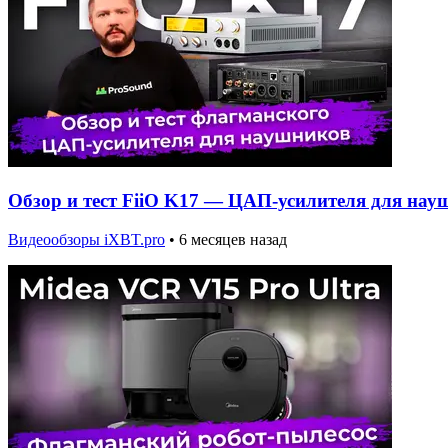
Обзор и тест FiiO K17 — ЦАП-усилителя для нау
Видеообзоры iXBT.pro
•
6 месяцев назад