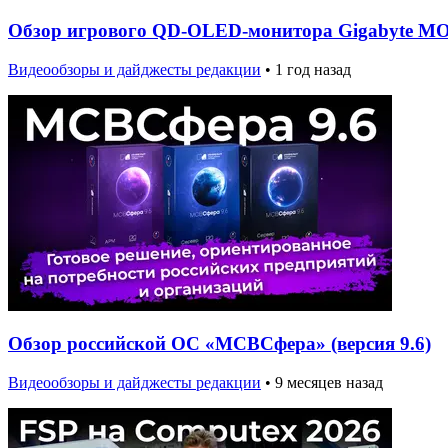
Обзор игрового QD-OLED-монитора Gigabyte 
Видеообзоры и дайджесты редакции
•
1 год назад
Обзор российской ОС «МСВСфера» (версия 9.6)
Видеообзоры и дайджесты редакции
•
9 месяцев назад