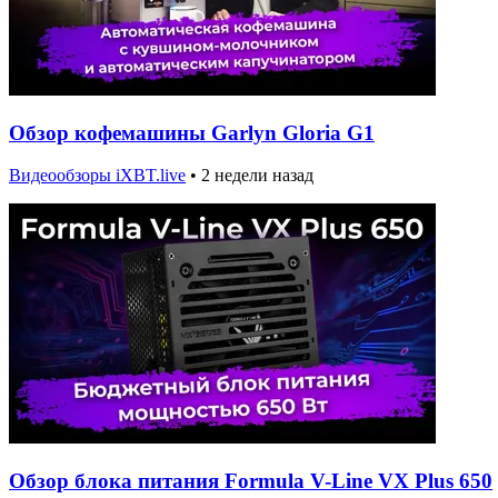
Обзор кофемашины Garlyn Gloria G1
Видеообзоры iXBT.live
•
2 недели назад
Обзор блока питания Formula V-Line VX Plus 650