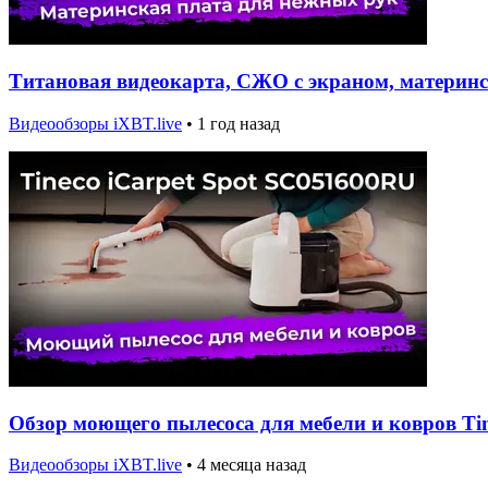
Титановая видеокарта, СЖО с экраном, материнс
Видеообзоры iXBT.live
•
1 год назад
Обзор моющего пылесоса для мебели и ковров Ti
Видеообзоры iXBT.live
•
4 месяца назад