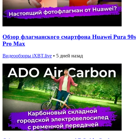
Обзор флагманского смартфона Huawei Pura 90s
Pro Max
Видеообзоры iXBT.live
•
5 дней назад