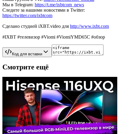
Мы в Telegram:
https://t.me/ixbtcom_news
Следите за нашими новостями в Twitter:
https://twitter.com/ixbtcom
Сделано студией iXBT.video для
http://www.ixbt.com
#IXBT #телевизор #Viomi #ViomiYMD65C #обзор
Код для вставки
Смотрите ещё