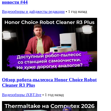
новости #44
Видеообзоры и дайджесты редакции
•
1 год назад
Обзор робота-пылесоса Honor Choice Robot
Cleaner R3 Plus
Видеообзоры iXBT.live
•
1 год назад