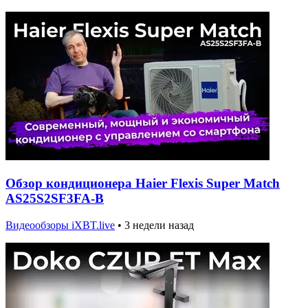
Обзор кондиционера Haier Flexis Super Match
AS25S2SF3FA-B
Видеообзоры iXBT.live
•
3 недели назад