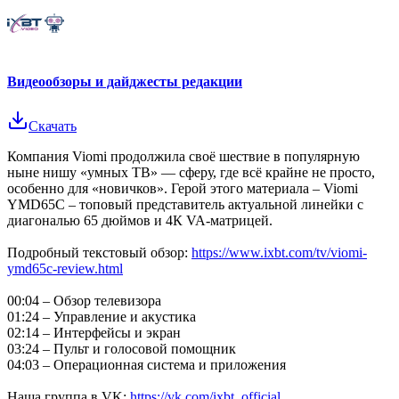
Видеообзоры и дайджесты редакции
Скачать
Компания Viomi продолжила своё шествие в популярную
ныне нишу «умных ТВ» — сферу, где всё крайне не просто,
особенно для «новичков». Герой этого материала – Viomi
YMD65C – топовый представитель актуальной линейки с
диагональю 65 дюймов и 4К VA-матрицей.
Подробный текстовый обзор:
https://www.ixbt.com/tv/viomi-
ymd65c-review.html
00:04 – Обзор телевизора
01:24 – Управление и акустика
02:14 – Интерфейсы и экран
03:24 – Пульт и голосовой помощник
04:03 – Операционная система и приложения
Наша группа в VK:
https://vk.com/ixbt_official