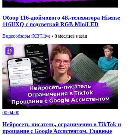
Обзор 116-дюймового 4K-телевизора Hisense
116UXQ с подсветкой RGB-MiniLED
Видеообзоры iXBT.live
•
8 месяцев назад
00:04:00
Нейросеть-писатель, ограничения в TikTok и
прощание с Google Ассистентом. Главные