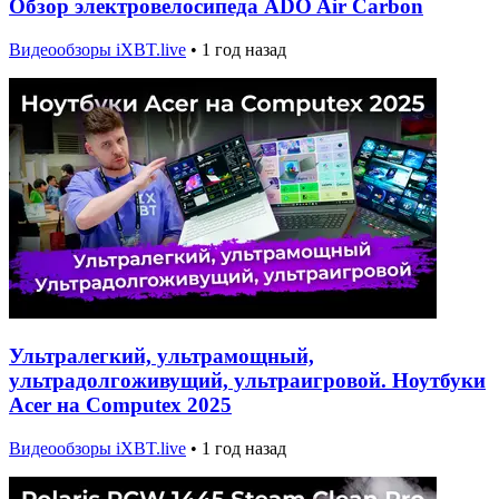
Обзор электровелосипеда ADO Air Carbon
Видеообзоры iXBT.live
•
1 год назад
Ультралегкий, ультрамощный,
ультрадолгоживущий, ультраигровой. Ноутбуки
Acer на Computex 2025
Видеообзоры iXBT.live
•
1 год назад