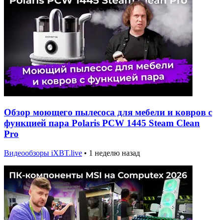
Обзор моющего пылесоса для мебели и ковров с
функцией пара Polaris PCW 1445 Steam Clean
Pro
Видеообзоры iXBT.live
•
1 неделю назад