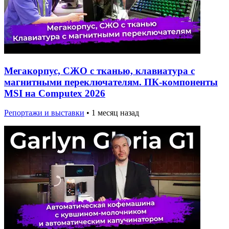
Мегакорпус, СЖО с тканью, клавиатура с
магнитными переключателям. ПК-компоненты
MSI на Computex 2026
Репортажи и выставки
•
1 месяц назад