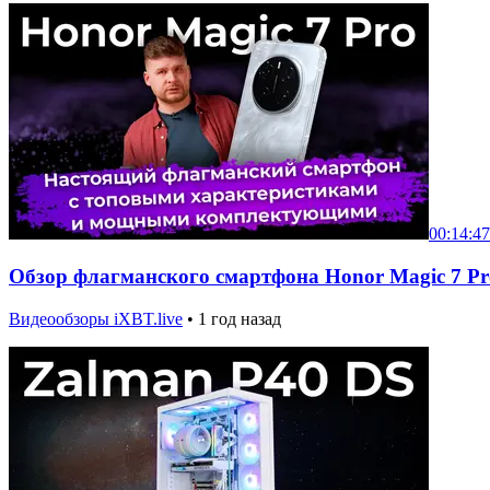
00:14:47
Обзор флагманского смартфона Honor Magic 7 Pr
Видеообзоры iXBT.live
•
1 год назад