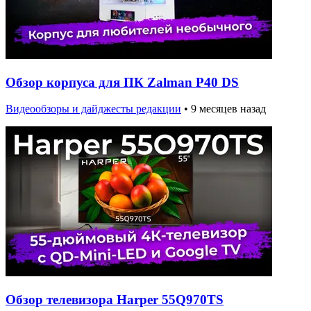
Обзор корпуса для ПК Zalman P40 DS
Видеообзоры и дайджесты редакции
•
9 месяцев назад
Обзор телевизора Harper 55Q970TS