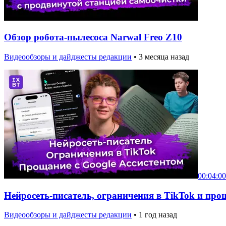
Обзор робота-пылесоса Narwal Freo Z10
Видеообзоры и дайджесты редакции
•
3 месяца назад
00:04:00
Нейросеть-писатель, ограничения в TikTok и про
Видеообзоры и дайджесты редакции
•
1 год назад