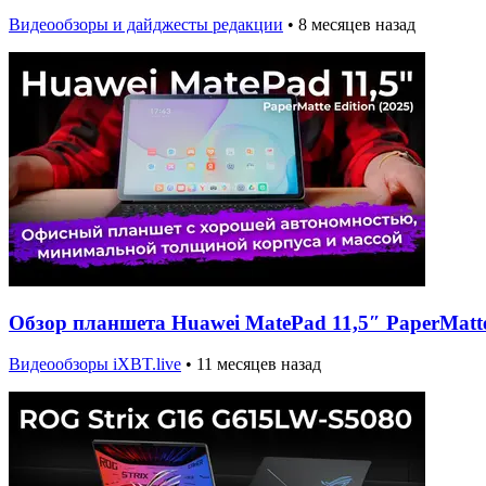
Видеообзоры и дайджесты редакции
•
8 месяцев назад
Обзор планшета Huawei MatePad 11,5″ PaperMatte 
Видеообзоры iXBT.live
•
11 месяцев назад