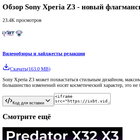
Обзор Sony Xperia Z3 - новый флагманс
23.4K
просмотров
Видеообзоры и дайджесты редакции
Скачать
(
163.0 MB
)
Sony Xperia Z3 может похвастаться стильным дизайном, макси
большинство изменений носят косметический характер, это не
Код для вставки
Смотрите ещё