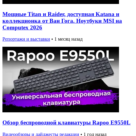
Мощные Titan и Raider, доступная Katana и
коллекционка от Ван Гога. Ноутбуки MSI на
Computex 2026
Репортажи и выставки
•
1 месяц назад
Обзор беспроводной клавиатуры Rapoo E9550L
Видеообзоры и дайджесты редакции
•
1 год назад