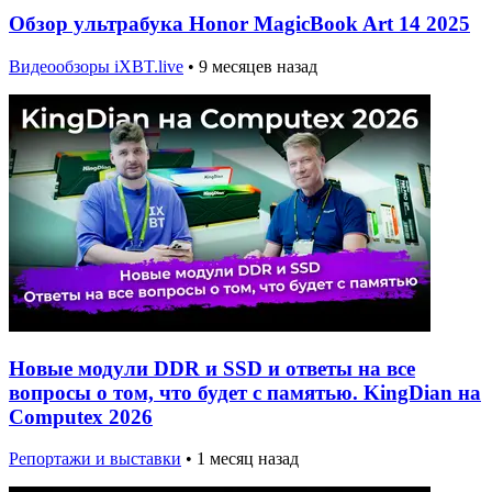
Обзор ультрабука Honor MagicBook Art 14 2025
Видеообзоры iXBT.live
•
9 месяцев назад
Новые модули DDR и SSD и ответы на все
вопросы о том, что будет с памятью. KingDian на
Computex 2026
Репортажи и выставки
•
1 месяц назад