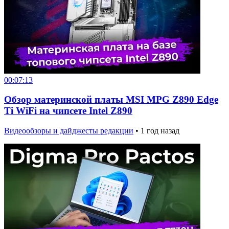
00:07:13
Обзор материнской платы MSI MPG Z890 Edge
Ti WiFi на чипсете Intel Z890
Видеообзоры и дайджесты редакции
•
1 год назад