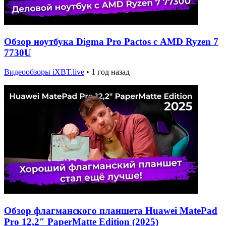
Обзор ноутбука Digma Pro Pactos с AMD Ryzen 7
7730U
Видеообзоры iXBT.live
•
1 год назад
Обзор флагманского планшета Huawei MatePad
Pro 12,2″ PaperMatte Edition (2025)