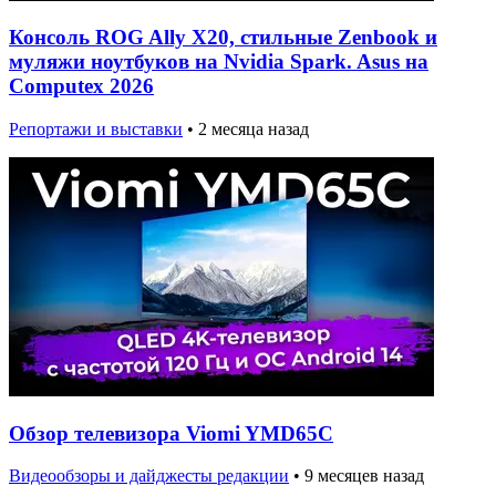
Консоль ROG Ally X20, стильные Zenbook и
муляжи ноутбуков на Nvidia Spark. Asus на
Computex 2026
Репортажи и выставки
•
2 месяца назад
Обзор телевизора Viomi YMD65C
Видеообзоры и дайджесты редакции
•
9 месяцев назад