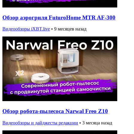
Обзор аэрогриля FuturoHome MTR AF-300
Видеообзоры iXBT.live
•
9 месяцев назад
Обзор робота-пылесоса Narwal Freo Z10
Видеообзоры и дайджесты редакции
•
3 месяца назад