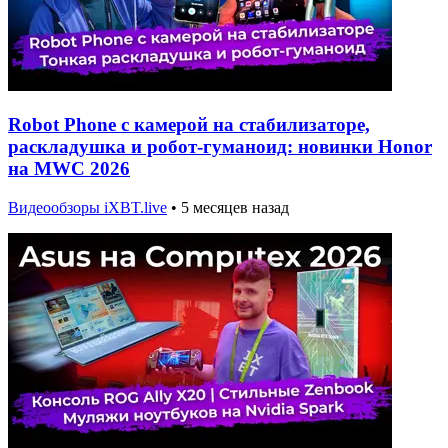
Robot Phone с камерой на стабилизаторе,
раскладушка и робот-гуманоид: новинки Honor
на MWC 2026
Видеообзоры iXBT.live
•
5 месяцев назад