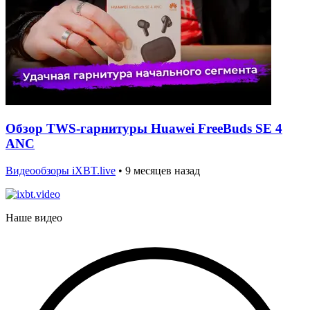
Обзор TWS-гарнитуры Huawei FreeBuds SE 4
ANC
Видеообзоры iXBT.live
•
9 месяцев назад
Наше видео