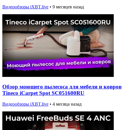
Видеообзоры iXBT.live
•
9 месяцев назад
Обзор моющего пылесоса для мебели и ковров
Tineco iCarpet Spot SC051600RU
Видеообзоры iXBT.live
•
4 месяца назад