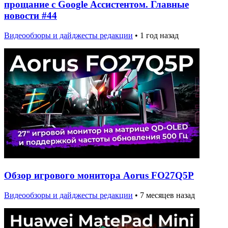
прощание с Google Ассистентом. Главные
новости #44
Видеообзоры и дайджесты редакции
•
1 год назад
Обзор игрового монитора Aorus FO27Q5P
Видеообзоры и дайджесты редакции
•
7 месяцев назад