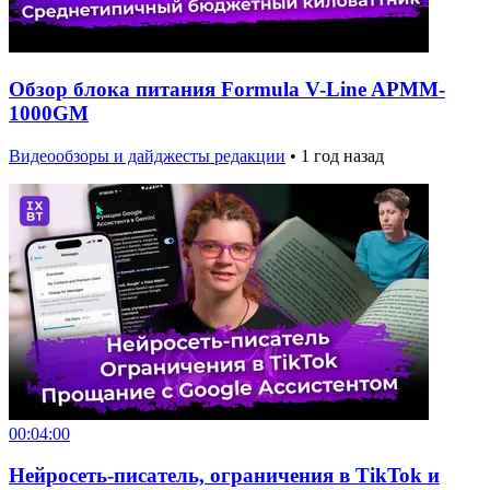
Обзор блока питания Formula V-Line APMM-
1000GM
Видеообзоры и дайджесты редакции
•
1 год назад
00:04:00
Нейросеть-писатель, ограничения в TikTok и