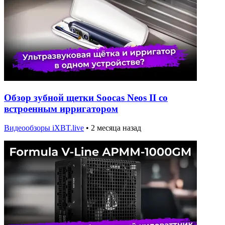
Обзор зубной щетки Soocas Neos II со
встроенным ирригатором
Видеообзоры iXBT.live
•
2 месяца назад