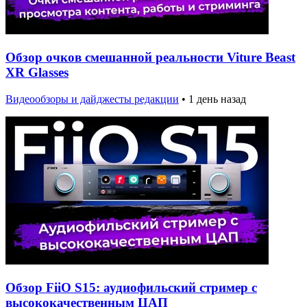
Обзор очков смешанной реальности Viture Beast
XR Glasses
Видеообзоры и дайджесты редакции
•
1 день назад
Обзор FiiO S15: аудиофильский стример с
высококачественным ЦАП