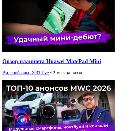
Обзор планшета Huawei MatePad Mini
Видеообзоры iXBT.live
•
2 месяца назад