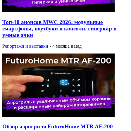
Топ-10 анонсов MWC 2026: модульные
смартфоны, ноутбуки и консоли, гиперкар и
умные очки
Репортажи и выставки
•
4 месяца назад
Обзор аэрогриля FuturoHome MTR AF-200