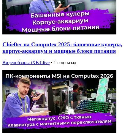
Chieftec на Computex 2025: башенные кулеры,
корпус-аквариум и мощные блоки питания
Видеообзоры iXBT.live
•
1 год назад