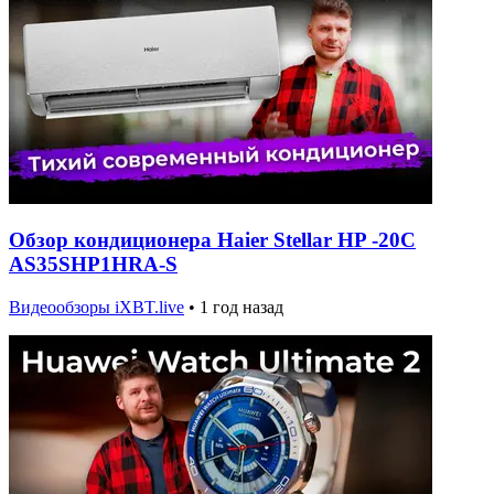
Обзор кондиционера Haier Stellar HP -20C
AS35SHP1HRA-S
Видеообзоры iXBT.live
•
1 год назад