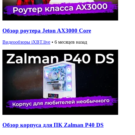
Обзор роутера Jeton AX3000 Core
Видеообзоры iXBT.live
•
6 месяцев назад
Обзор корпуса для ПК Zalman P40 DS