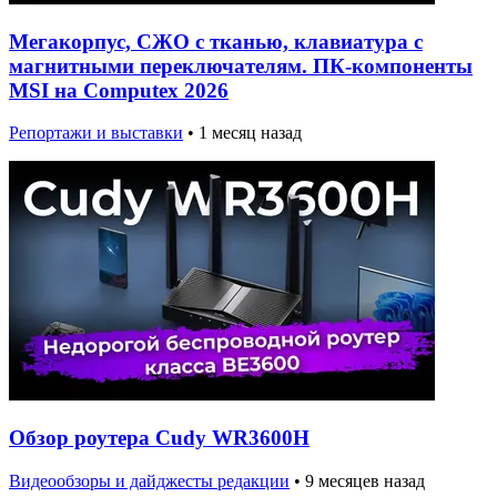
Мегакорпус, СЖО с тканью, клавиатура с
магнитными переключателям. ПК-компоненты
MSI на Computex 2026
Репортажи и выставки
•
1 месяц назад
Обзор роутера Cudy WR3600H
Видеообзоры и дайджесты редакции
•
9 месяцев назад