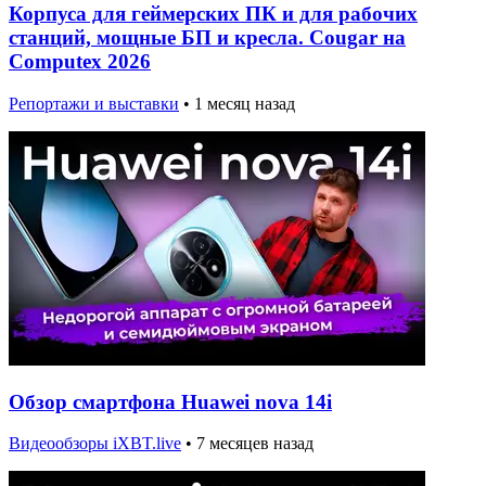
Корпуса для геймерских ПК и для рабочих
станций, мощные БП и кресла. Cougar на
Computex 2026
Репортажи и выставки
•
1 месяц назад
Обзор смартфона Huawei nova 14i
Видеообзоры iXBT.live
•
7 месяцев назад