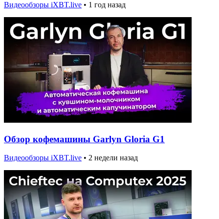
Видеообзоры iXBT.live
•
1 год назад
Обзор кофемашины Garlyn Gloria G1
Видеообзоры iXBT.live
•
2 недели назад