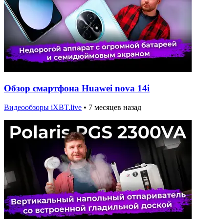
Обзор смартфона Huawei nova 14i
Видеообзоры iXBT.live
•
7 месяцев назад