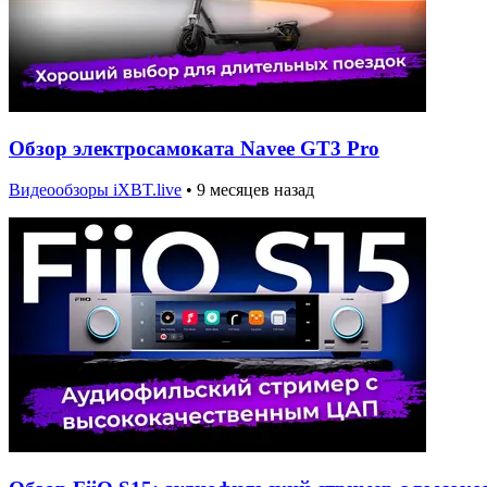
Обзор электросамоката Navee GT3 Pro
Видеообзоры iXBT.live
•
9 месяцев назад