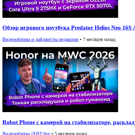
Обзор игрового ноутбука Predator Helios Neo 16S 
Видеообзоры и дайджесты редакции
•
7 месяцев назад
Robot Phone с камерой на стабилизаторе, раскл
Видеообзоры iXBT.live
•
5 месяцев назад