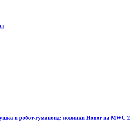
AI
адушка и робот-гуманоид: новинки Honor на MWC 