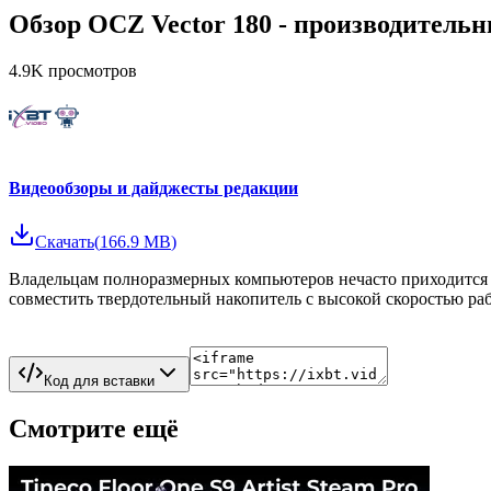
Обзор OCZ Vector 180 - производител
4.9K
просмотров
Видеообзоры и дайджесты редакции
Скачать
(
166.9 MB
)
Владельцам полноразмерных компьютеров нечасто приходится 
совместить твердотельный накопитель с высокой скоростью ра
Код для вставки
Смотрите ещё