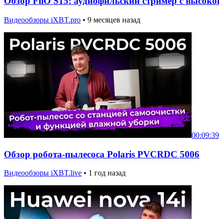
Обзор FiiO S15: аудиофильский стример с высо
Видеообзоры iXBT.pro
•
9 месяцев назад
00:09:39
Обзор робота-пылесоса Polaris PVCRDC 5006
Видеообзоры iXBT.live
•
1 год назад