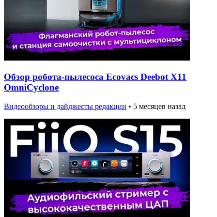
Обзор робота-пылесоса Ecovacs Deebot X11
OmniCyclone
Видеообзоры и дайджесты редакции
•
5 месяцев назад