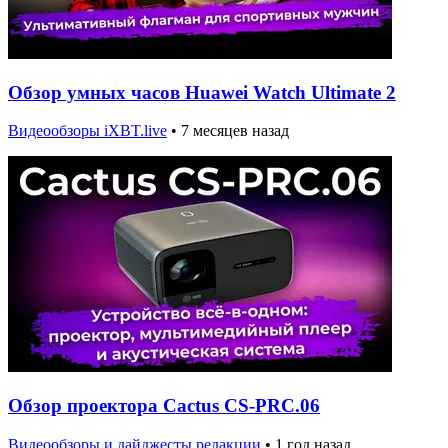
Обзор умных часов Huawei Watch Ultimate 2
Видеообзоры iXBT.live
•
7 месяцев назад
Обзор проектора Cactus CS-PRC.06
Видеообзоры и дайджесты редакции
•
1 год назад