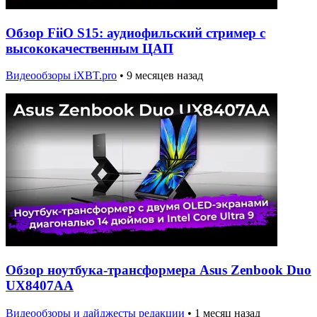
Обзор FiiO S15: аудиофильский стример с
высококачественным ЦАП
Видеообзоры iXBT.pro
•
9 месяцев назад
Обзор ноутбука-трансформера Asus Zenbook Duo
UX8407AA
Видеообзоры и дайджесты редакции
•
1 месяц назад