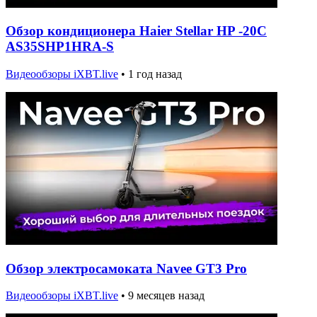
Обзор кондиционера Haier Stellar HP -20C
AS35SHP1HRA-S
Видеообзоры iXBT.live
•
1 год назад
Обзор электросамоката Navee GT3 Pro
Видеообзоры iXBT.live
•
9 месяцев назад