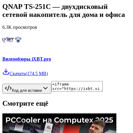
QNAP TS-251C — двухдисковый
сетевой накопитель для дома и офиса
6.3K
просмотров
Видеообзоры iXBT.pro
Скачать
(
174.5 MB
)
Код для вставки
Смотрите ещё