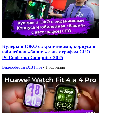
Кулеры и СЖО с экранчиками, корпуса и
юбилейная «башня» с автографом CEO.
PCCooler на Computex 2025
Видеообзоры iXBT.live
•
1 год назад