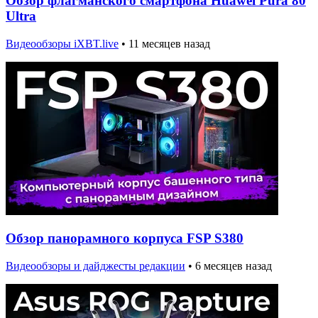
Обзор флагманского смартфона Huawei Pura 80
Ultra
Видеообзоры iXBT.live
•
11 месяцев назад
Обзор панорамного корпуса FSP S380
Видеообзоры и дайджесты редакции
•
6 месяцев назад