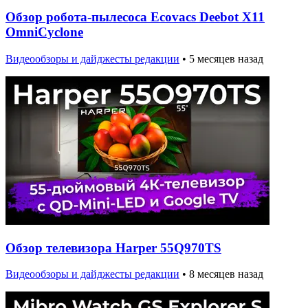
Обзор робота-пылесоса Ecovacs Deebot X11
OmniCyclone
Видеообзоры и дайджесты редакции
•
5 месяцев назад
Обзор телевизора Harper 55Q970TS
Видеообзоры и дайджесты редакции
•
8 месяцев назад