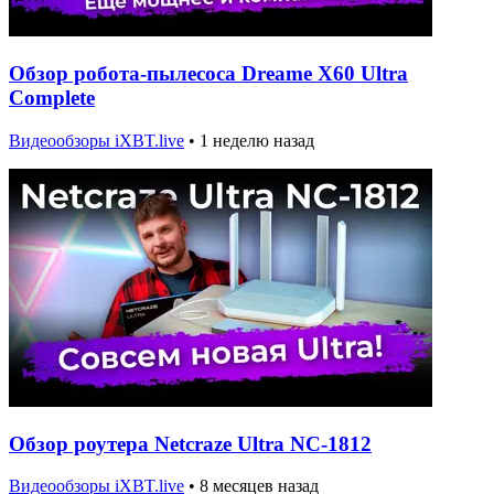
Обзор робота-пылесоса Dreame X60 Ultra
Complete
Видеообзоры iXBT.live
•
1 неделю назад
Обзор роутера Netcraze Ultra NC-1812
Видеообзоры iXBT.live
•
8 месяцев назад