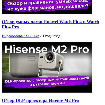
Обзор умных часов Huawei Watch Fit 4 и Watch
Fit 4 Pro
Видеообзоры iXBT.live
•
1 год назад
Обзор DLP-проектора Hisense M2 Pro