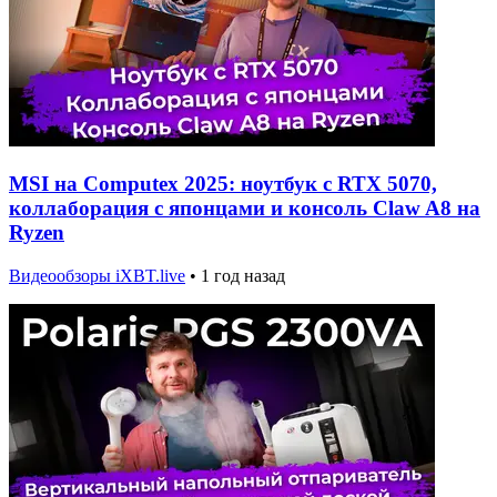
MSI на Computex 2025: ноутбук с RTX 5070,
коллаборация с японцами и консоль Claw A8 на
Ryzen
Видеообзоры iXBT.live
•
1 год назад