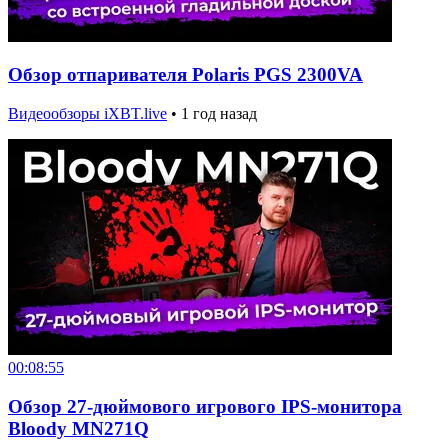
Обзор отпаривателя Polaris PGS 2300VA
Видеообзоры iXBT.live
•
1 год назад
00:08:55
Обзор 27-дюймового игрового IPS-монитора
Bloody MN271Q