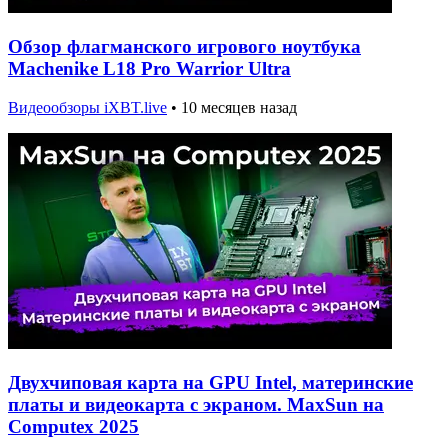
Обзор флагманского игрового ноутбука
Machenike L18 Pro Warrior Ultra
Видеообзоры iXBT.live
•
10 месяцев назад
Двухчиповая карта на GPU Intel, материнские
платы и видеокарта с экраном. MaxSun на
Computex 2025