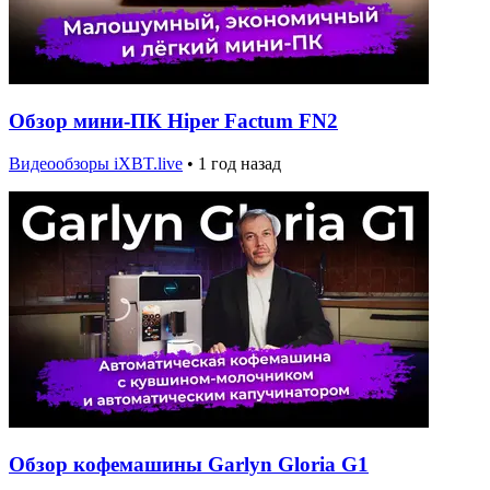
Обзор мини-ПК Hiper Factum FN2
Видеообзоры iXBT.live
•
1 год назад
Обзор кофемашины Garlyn Gloria G1