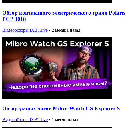
Обзор контактного электрического гриля Polaris
PGP 3018
Видеообзоры iXBT.live
•
2 месяца назад
Обзор умных часов Mibro Watch GS Explorer S
Видеообзоры iXBT.live
•
1 месяц назад