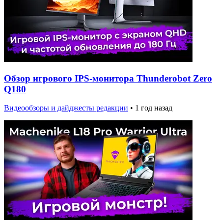
Обзор игрового IPS-монитора Thunderobot Zero
Q180
Видеообзоры и дайджесты редакции
•
1 год назад