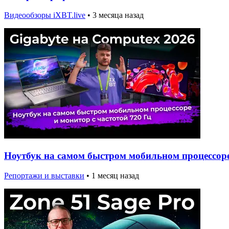
Видеообзоры iXBT.live
•
3 месяца назад
Ноутбук на самом быстром мобильном процессоре 
Репортажи и выставки
•
1 месяц назад