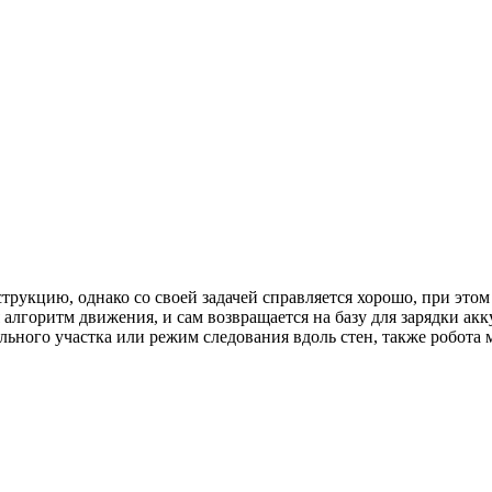
струкцию, однако со своей задачей справляется хорошо, при это
я алгоритм движения, и сам возвращается на базу для зарядки ак
ьного участка или режим следования вдоль стен, также робота