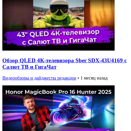
Обзор QLED 4К-телевизора Sber SDX-43U4169 с
Салют ТВ и ГигаЧат
Видеообзоры и дайджесты редакции
•
1 месяц назад