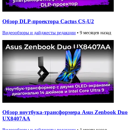
Обзор DLP-проектора Cactus CS-U2
Видеообзоры и дайджесты редакции
•
9 месяцев назад
Обзор ноутбука-трансформера Asus Zenbook Duo
UX8407AA
Видеообзоры и дайджесты редакции
•
1 месяц назад