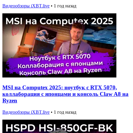
Видеообзоры iXBT.live
•
1 год назад
MSI на Computex 2025: ноутбук с RTX 5070,
коллаборация с японцами и консоль Claw A8 на
Ryzen
Видеообзоры iXBT.live
•
1 год назад