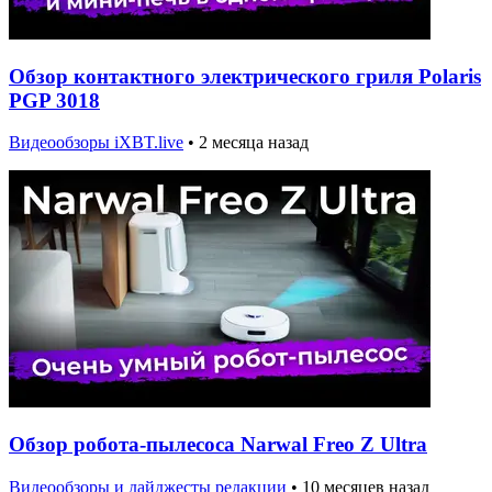
Обзор контактного электрического гриля Polaris
PGP 3018
Видеообзоры iXBT.live
•
2 месяца назад
Обзор робота-пылесоса Narwal Freo Z Ultra
Видеообзоры и дайджесты редакции
•
10 месяцев назад