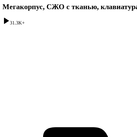
Мегакорпус, СЖО с тканью, клавиатур
31.3K
+