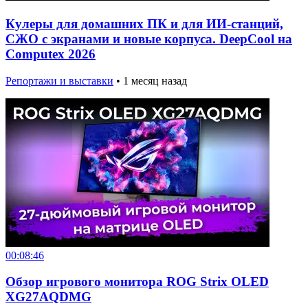
Кулеры для домашних ПК и для ИИ-станций,
СЖО с экранами и новые корпуса. DeepCool на
Computex 2026
Репортажи и выставки
•
1 месяц назад
00:08:46
Обзор игрового монитора ROG Strix OLED
XG27AQDMG