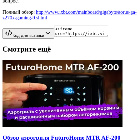
вопрос.
Полный обзор:
http://www.ixbt.com/mainboard/gigabyte/aorus-ga-
z270x-gaming-9.shtml
Код для вставки
Смотрите ещё
Обзор аэрогриля FuturoHome MTR AF-200