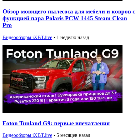
Обзор моющего пылесоса для мебели и ковров с
функцией пара Polaris PCW 1445 Steam Clean
Pro
Видеообзоры iXBT.live
•
1 неделю назад
Foton Tunland G9: первые впечатления
Видеообзоры iXBT.live
•
5 месяцев назад