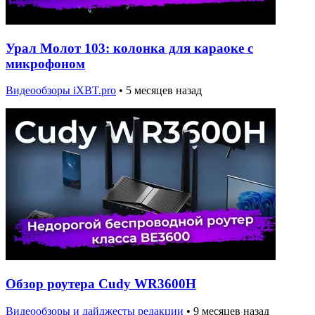
Урал Молот 103: колонка для караоке с
микрофоном
Видеообзоры iXBT.pro
•
5 месяцев назад
Обзор роутера Cudy WR3600H
Видеообзоры и дайджесты редакции
•
9 месяцев назад