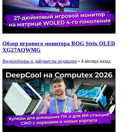
Обзор игрового монитора ROG Strix OLED
XG27AQWMG
Видеообзоры и дайджесты редакции
•
4 месяца назад