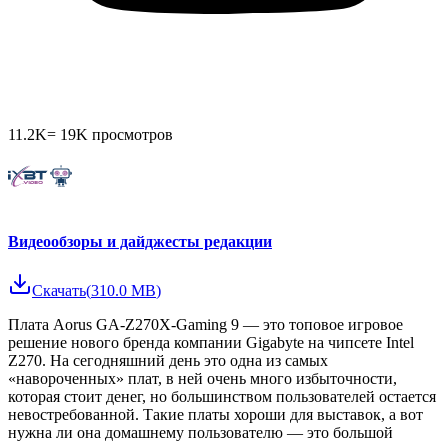
11.2K
=
19K
просмотров
Видеообзоры и дайджесты редакции
Скачать
(
310.0 MB
)
Плата Aorus GA-Z270X-Gaming 9 — это топовое игровое
решение нового бренда компании Gigabyte на чипсете Intel
Z270. На сегодняшний день это одна из самых
«навороченных» плат, в ней очень много избыточности,
которая стоит денег, но большинством пользователей остается
невостребованной. Такие платы хороши для выставок, а вот
нужна ли она домашнему пользователю — это большой