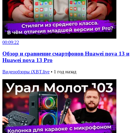
00:09:22
Обзор и сравнение смартфонов Huawei nova 13 и
Huawei nova 13 Pro
Видеообзоры iXBT.live
•
1 год назад