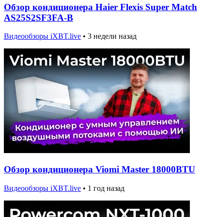
Обзор кондиционера Haier Flexis Super Match
AS25S2SF3FA-B
Видеообзоры iXBT.live
•
3 недели назад
Обзор кондиционера Viomi Master 18000BTU
Видеообзоры iXBT.live
•
1 год назад