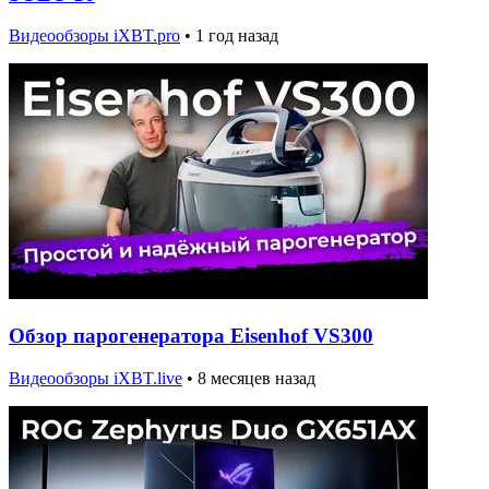
Видеообзоры iXBT.pro
•
1 год назад
Обзор парогенератора Eisenhof VS300
Видеообзоры iXBT.live
•
8 месяцев назад