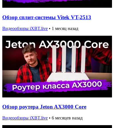
Обзор сплит-системы Vitek VT-2513
Видеообзоры iXBT.live
•
1 месяц назад
Обзор роутера Jeton AX3000 Core
Видеообзоры iXBT.live
•
6 месяцев назад