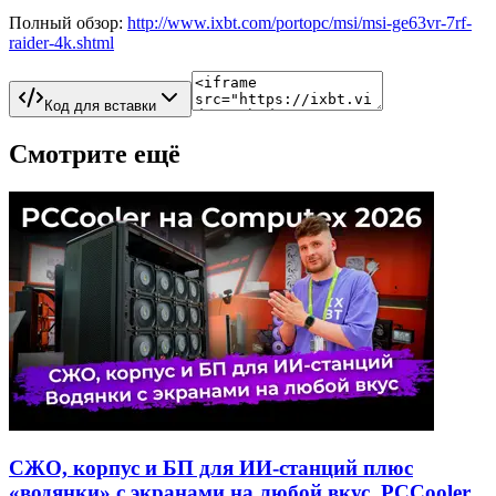
Полный обзор:
http://www.ixbt.com/portopc/msi/msi-ge63vr-7rf-
raider-4k.shtml
Код для вставки
Смотрите ещё
СЖО, корпус и БП для ИИ-станций плюс
«водянки» с экранами на любой вкус. PCCooler