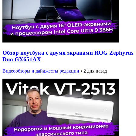
Обзор ноутбука с двумя экранами ROG Zephyrus
Duo GX651AX
Видеообзоры и дайджесты редакции
•
2 дня назад