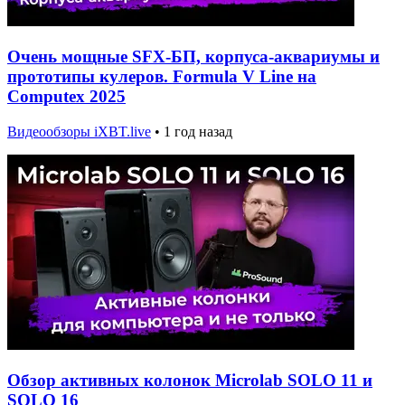
Очень мощные SFX-БП, корпуса-аквариумы и
прототипы кулеров. Formula V Line на
Computex 2025
Видеообзоры iXBT.live
•
1 год назад
Обзор активных колонок Microlab SOLO 11 и
SOLO 16