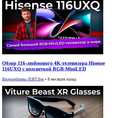
Обзор 116-дюймового 4K-телевизора Hisense
116UXQ с подсветкой RGB-MiniLED
Видеообзоры iXBT.live
•
8 месяцев назад