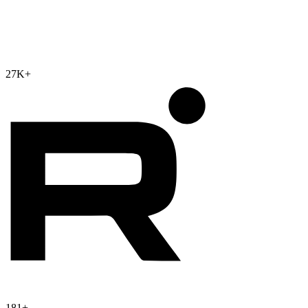
27K
+
181
+