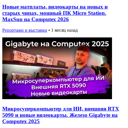
Новые матплаты, видеокарты на новых и
старых чипах, мощный ПК Micro Station.
MaxSun на Computex 2026
Репортажи и выставки
•
1 месяц назад
Микросуперкомпьютер для ИИ, внешняя RTX
5090 и новые видеокарты. Железо Gigabyte на
Computex 2025