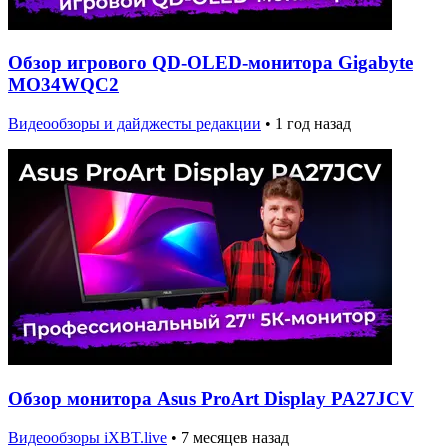
Обзор игрового QD-OLED-монитора Gigabyte
MO34WQC2
Видеообзоры и дайджесты редакции
•
1 год назад
Обзор монитора Asus ProArt Display PA27JCV
Видеообзоры iXBT.live
•
7 месяцев назад