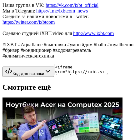
Наша группа в VK:
https://vk.com/ixbt_official
Мы в Telegram:
https://t.me/ixbtcom_news
Следите за нашими новостями в Twitter:
https://twitter.com/ixbtcom
Сделано студией iXBT.video для
http://www.ixbt.com
#IXBT #Aquaflame #выставка #умныйдом #ballu #royalthermo
#бризер #кондиционер #водонагреватель
#климатическаятехника
Код для вставки
Смотрите ещё