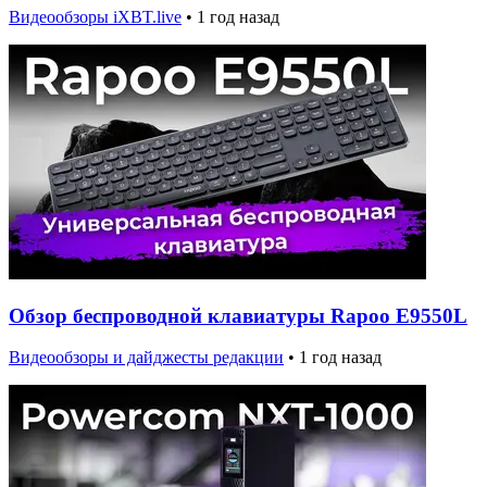
Видеообзоры iXBT.live
•
1 год назад
Обзор беспроводной клавиатуры Rapoo E9550L
Видеообзоры и дайджесты редакции
•
1 год назад