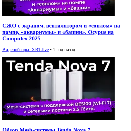
СЖО с экраном, вентилятором и «соплом» на
помпе, «аквариумы» и «башни». Ocypus на
Computex 2025
Видеообзоры iXBT.live
•
1 год назад
Обзор Mesh-системы Tenda Nova 7