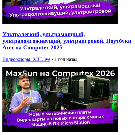
Ультралегкий, ультрамощный,
ультрадолгоживущий, ультраигровой. Ноутбуки
Acer на Computex 2025
Видеообзоры iXBT.live
•
1 год назад