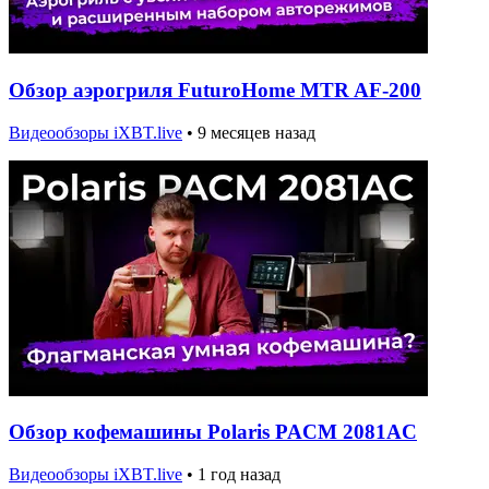
Обзор аэрогриля FuturoHome MTR AF-200
Видеообзоры iXBT.live
•
9 месяцев назад
Обзор кофемашины Polaris PACM 2081AC
Видеообзоры iXBT.live
•
1 год назад