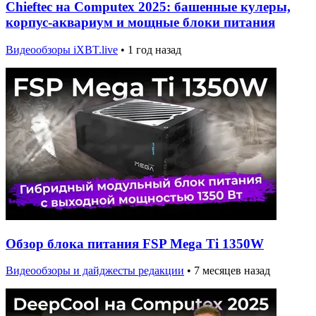
Chieftec на Computex 2025: башенные кулеры,
корпус-аквариум и мощные блоки питания
Видеообзоры iXBT.live
•
1 год назад
Обзор блока питания FSP Mega Ti 1350W
Видеообзоры и дайджесты редакции
•
7 месяцев назад