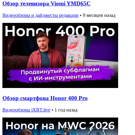
Обзор телевизора Viomi YMD65C
Видеообзоры и дайджесты редакции
•
9 месяцев назад
Обзор смартфона Honor 400 Pro
Видеообзоры iXBT.live
•
1 год назад