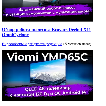
Обзор робота-пылесоса Ecovacs Deebot X11
OmniCyclone
Видеообзоры и дайджесты редакции
•
5 месяцев назад