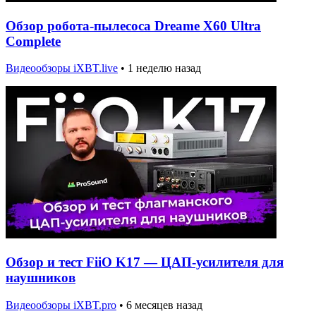
Обзор робота-пылесоса Dreame X60 Ultra
Complete
Видеообзоры iXBT.live
•
1 неделю назад
Обзор и тест FiiO K17 — ЦАП-усилителя для
наушников
Видеообзоры iXBT.pro
•
6 месяцев назад