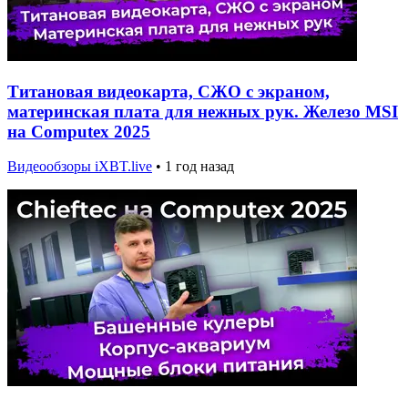
Титановая видеокарта, СЖО с экраном,
материнская плата для нежных рук. Железо MSI
на Computex 2025
Видеообзоры iXBT.live
•
1 год назад