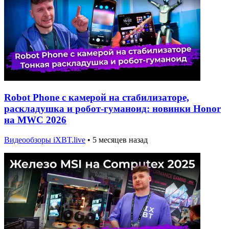
Robot Phone с камерой на стабилизаторе,
раскладушка и робот-гуманоид: новинки Honor
на MWC 2026
Видеообзоры iXBT.live
•
5 месяцев назад