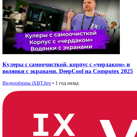
Кулеры с самоочисткой, корпус с «чердаком» и
водянки с экранами. DeepCool на Computex 2025
Видеообзоры iXBT.live
•
1 год назад