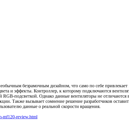
необычным безрамочным дизайном, что само по себе привлекае
 цвета и эффекты. Контроллер, к которому подключаются вентил
й RGB-подсветкой. Однако данные вентиляторы не отличаются в
ции. Также вызывает сомнение решение разработчиков оставит
ользователю данные о реальной скорости вращения.
rm-mf120-review.html