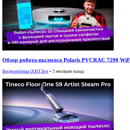
Обзор робота-пылесоса Polaris PVCRAC 7290 WiF
Видеообзоры iXBT.live
•
5 месяцев назад