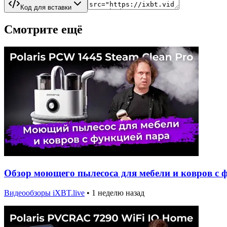
Код для вставки
Смотрите ещё
Обзор моющего пылесоса для мебели и ковров с ф
Видеообзоры iXBT.live
•
1 неделю назад