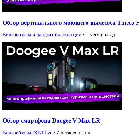
Обзор вертикального моющего пылесоса Tineco Flo
Видеообзоры и дайджесты редакции
•
1 месяц назад
Обзор смартфона Doogee V Max LR
Видеообзоры iXBT.live
•
7 месяцев назад