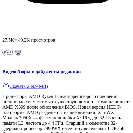
27.5K
=
49.2K
просмотров
Видеообзоры и дайджесты редакции
Скачать
(
289.9 MB
)
Процессоры AMD Ryzen Threadripper второго поколения
полностью совместимы с существующими платами на чипсете
AMD X399 после обновления BIOS. Новая версия HEDT-
платформы AMD разделяется на две линейки: X и WX.
Модель 2950X — флагман линейки X: 16 ядер, 32 ГБ кэш-
памяти L3, частота до 4,4 ГГц. Старший в семействе 32-
ядерный процессор 2990WX имеет внушительный TDP 250