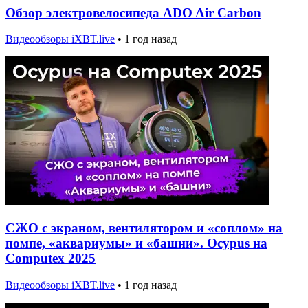
Обзор электровелосипеда ADO Air Carbon
Видеообзоры iXBT.live
•
1 год назад
СЖО с экраном, вентилятором и «соплом» на
помпе, «аквариумы» и «башни». Ocypus на
Computex 2025
Видеообзоры iXBT.live
•
1 год назад