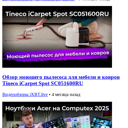
Обзор моющего пылесоса для мебели и ковров
Tineco iCarpet Spot SC051600RU
Видеообзоры iXBT.live
•
4 месяца назад