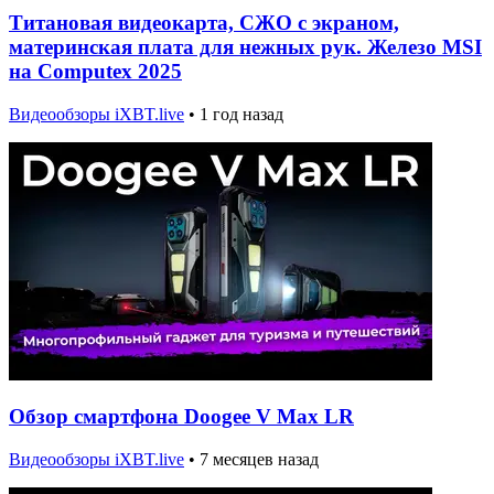
Титановая видеокарта, СЖО с экраном,
материнская плата для нежных рук. Железо MSI
на Computex 2025
Видеообзоры iXBT.live
•
1 год назад
Обзор смартфона Doogee V Max LR
Видеообзоры iXBT.live
•
7 месяцев назад