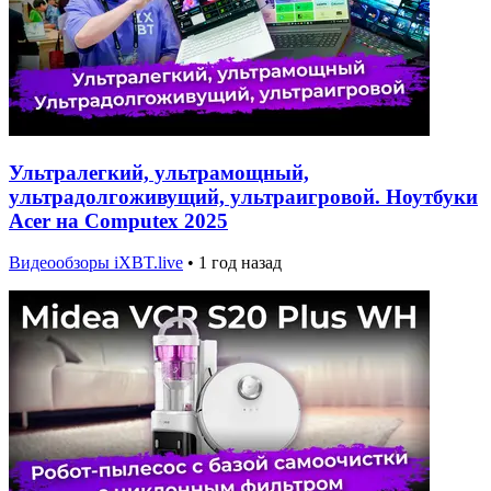
Ультралегкий, ультрамощный,
ультрадолгоживущий, ультраигровой. Ноутбуки
Acer на Computex 2025
Видеообзоры iXBT.live
•
1 год назад