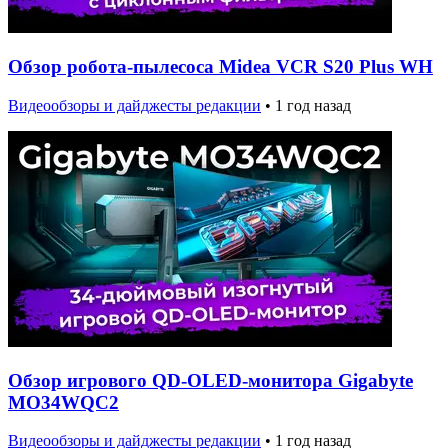
Обзор робота-пылесоса Midea VCR S20 Plus WH
Видеообзоры и дайджесты редакции
•
1 год назад
Обзор игрового QD-OLED-монитора Gigabyte
MO34WQC2
Видеообзоры и дайджесты редакции
•
1 год назад