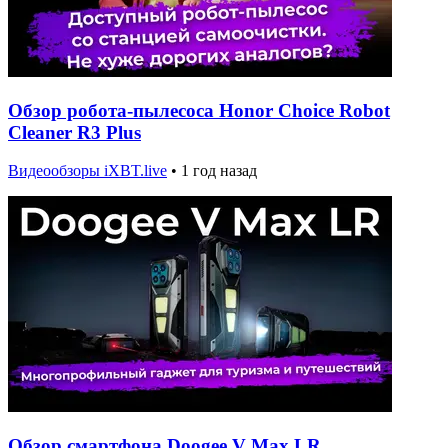
Обзор робота-пылесоса Honor Choice Robot
Cleaner R3 Plus
Видеообзоры iXBT.live
•
1 год назад
Обзор смартфона Doogee V Max LR