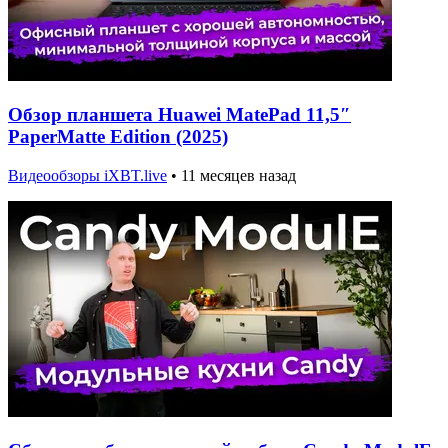
Обзор планшета Huawei MatePad 11,5″
PaperMatte Edition (2025)
Видеообзоры iXBT.live
•
11 месяцев назад