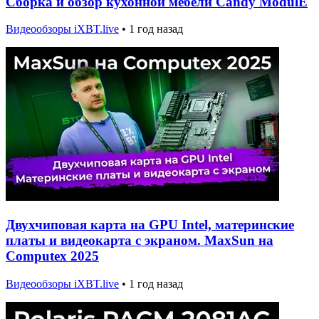
Сборка и обзор кухонной мебели Candy ModulE
Видеообзоры iXBT.live
•
1 год назад
Двухчиповая карта на GPU Intel, материнские
платы и видеокарта с экраном. MaxSun на
Computex 2025
Видеообзоры iXBT.live
•
1 год назад