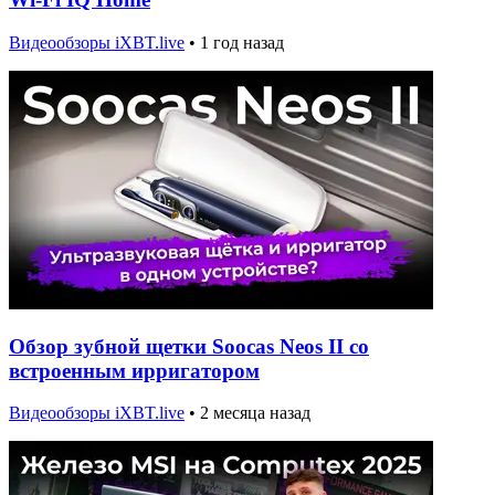
Видеообзоры iXBT.live
•
1 год назад
Обзор зубной щетки Soocas Neos II со
встроенным ирригатором
Видеообзоры iXBT.live
•
2 месяца назад