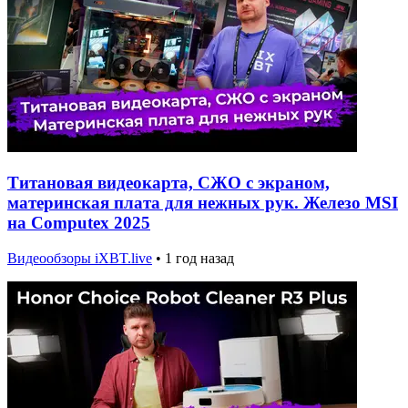
Титановая видеокарта, СЖО с экраном,
материнская плата для нежных рук. Железо MSI
на Computex 2025
Видеообзоры iXBT.live
•
1 год назад