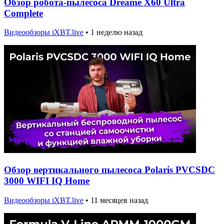
Обзор робота-пылесоса Dreame X60 Ultra
Complete
Видеообзоры iXBT.live
•
1 неделю назад
Обзор вертикального пылесоса Polaris PVCSDC
3000 WIFI IQ Home
Видеообзоры iXBT.live
•
11 месяцев назад