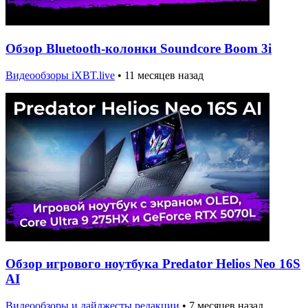
Обзор Bluetooth-колонки Soundcore Boom 3i
Видеообзоры iXBT.live
•
11 месяцев назад
Обзор игрового ноутбука Predator Helios Neo 16S
AI
Видеообзоры и дайджесты редакции
•
7 месяцев назад