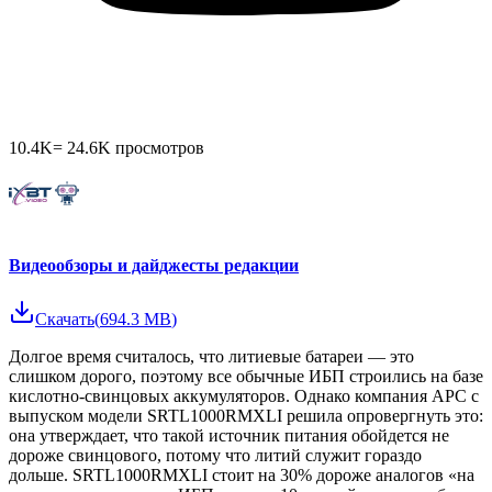
10.4K
=
24.6K
просмотров
Видеообзоры и дайджесты редакции
Скачать
(
694.3 MB
)
Долгое время считалось, что литиевые батареи — это
слишком дорого, поэтому все обычные ИБП строились на базе
кислотно-свинцовых аккумуляторов. Однако компания APC с
выпуском модели SRTL1000RMXLI решила опровергнуть это:
она утверждает, что такой источник питания обойдется не
дороже свинцового, потому что литий служит гораздо
дольше. SRTL1000RMXLI стоит на 30% дороже аналогов «на