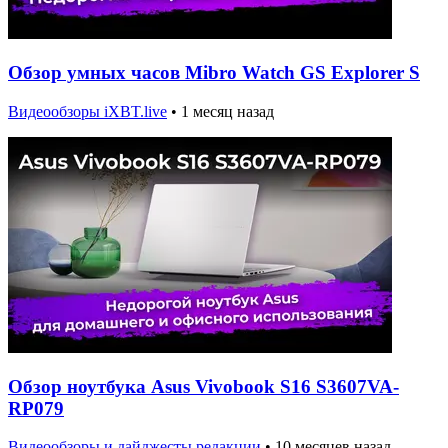
Обзор умных часов Mibro Watch GS Explorer S
Видеообзоры iXBT.live
•
1 месяц назад
Обзор ноутбука Asus Vivobook S16 S3607VA-
RP079
Видеообзоры и дайджесты редакции
•
10 месяцев назад