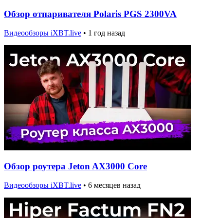
Обзор отпаривателя Polaris PGS 2300VA
Видеообзоры iXBT.live
•
1 год назад
Обзор роутера Jeton AX3000 Core
Видеообзоры iXBT.live
•
6 месяцев назад