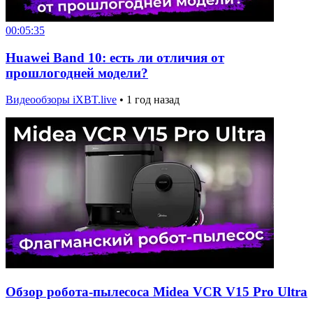
00:05:35
Huawei Band 10: есть ли отличия от
прошлогодней модели?
Видеообзоры iXBT.live
•
1 год назад
Обзор робота-пылесоса Midea VCR V15 Pro Ultra