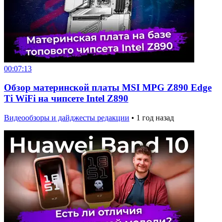
00:07:13
Обзор материнской платы MSI MPG Z890 Edge
Ti WiFi на чипсете Intel Z890
Видеообзоры и дайджесты редакции
•
1 год назад