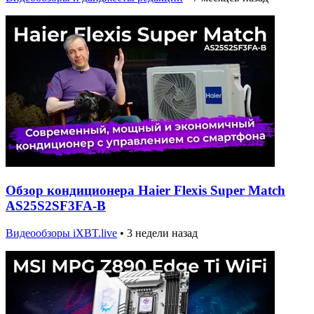
Обзор кондиционера Haier Flexis Super Match
AS25S2SF3FA-B
Видеообзоры iXBT.live
•
3 недели назад