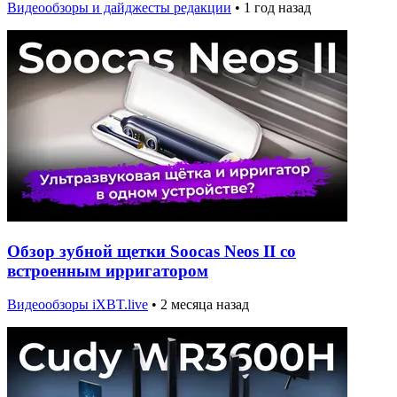
Видеообзоры и дайджесты редакции
•
1 год назад
Обзор зубной щетки Soocas Neos II со
встроенным ирригатором
Видеообзоры iXBT.live
•
2 месяца назад