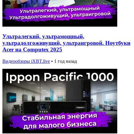
Ультралегкий, ультрамощный,
ультрадолгоживущий, ультраигровой. Ноутбуки
Acer на Computex 2025
Видеообзоры iXBT.live
•
1 год назад