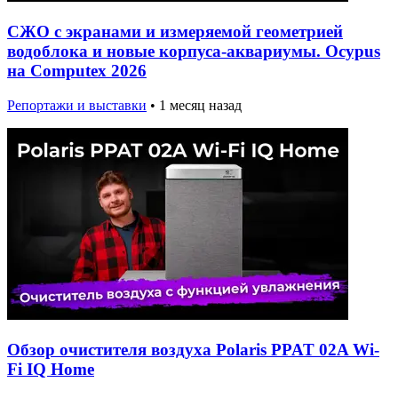
СЖО с экранами и измеряемой геометрией
водоблока и новые корпуса-аквариумы. Ocypus
на Computex 2026
Репортажи и выставки
•
1 месяц назад
Обзор очистителя воздуха Polaris PPAT 02A Wi-
Fi IQ Home