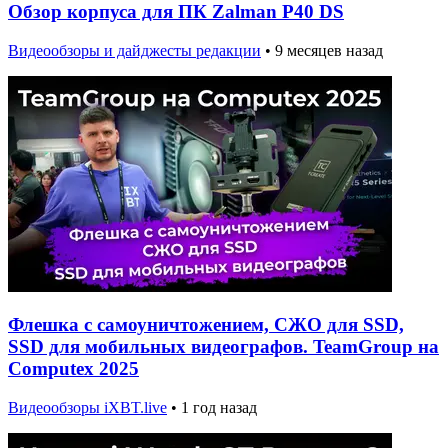
Обзор корпуса для ПК Zalman P40 DS
Видеообзоры и дайджесты редакции
•
9 месяцев назад
Флешка с самоуничтожением, СЖО для SSD,
SSD для мобильных видеографов. TeamGroup на
Computex 2025
Видеообзоры iXBT.live
•
1 год назад