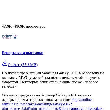
43.6K
=
89.6K
просмотров
Репортажи и выставки
Скачать
(
55.3 MB
)
По пути с презентации Samsung Galaxy S10+ в Барселону на
выставку MWC у меня была почти неделя, чтобы изучить
смартфон. Некоторые вещи стали видны позже «первого
взгляда»
Оставить предзаказ на Samsung Galaxy S10+ можно в
официальном авторизованном магазине:
https://online-
samsung.ru/predzakaz-samsung-galaxy-s10/?
utm_source=ixbt&utm_medium=spc&utm_campaign=predzakaz-