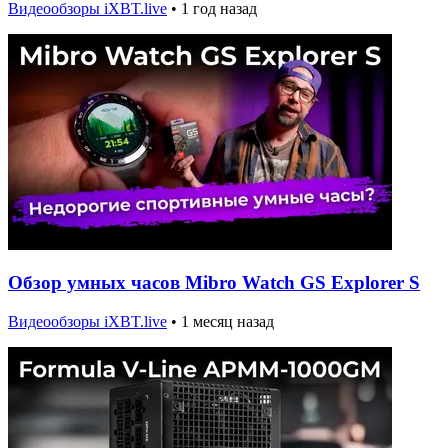
Видеообзоры iXBT.live
•
1 год назад
Обзор умных часов Mibro Watch GS Explorer S
Видеообзоры iXBT.live
•
1 месяц назад