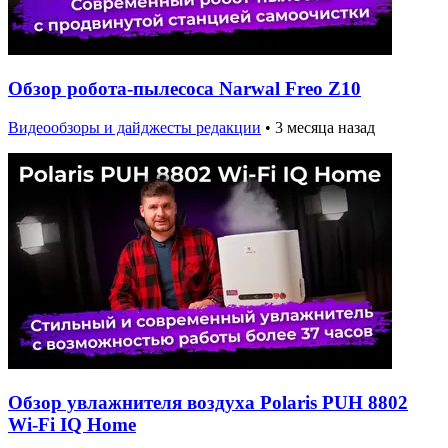
Обзор робота-пылесоса Narwal Freo Z10
Видеообзоры и дайджесты редакции
•
3 месяца назад
Обзор увлажнителя воздуха Polaris PUH 8802
Wi-Fi IQ Home