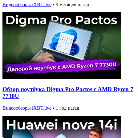
Видеообзоры iXBT.live
•
9 месяцев назад
Обзор ноутбука Digma Pro Pactos с AMD Ryzen 7
7730U
Видеообзоры iXBT.live
•
1 год назад