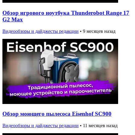
Обзор игрового ноутбука Thunderobot Range 17
G2 Max
Видеообзоры и дайджесты редакции
•
9 месяцев назад
Обзор моющего пылесоса Eisenhof SC900
Видеообзоры и дайджесты редакции
•
11 месяцев назад