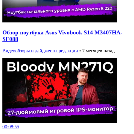
Обзор ноутбука Asus Vivobook S14 M3407HA-
SF088
Видеообзоры и дайджесты редакции
•
7 месяцев назад
00:08:55