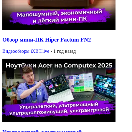
Обзор мини-ПК Hiper Factum FN2
Видеообзоры iXBT.live
•
1 год назад