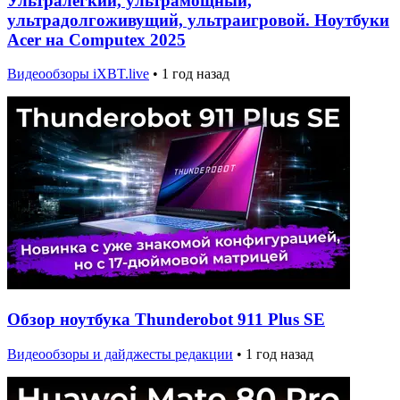
Ультралегкий, ультрамощный,
ультрадолгоживущий, ультраигровой. Ноутбуки
Acer на Computex 2025
Видеообзоры iXBT.live
•
1 год назад
Обзор ноутбука Thunderobot 911 Plus SE
Видеообзоры и дайджесты редакции
•
1 год назад