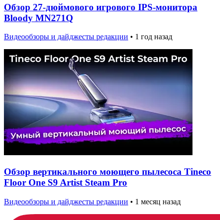
Обзор 27-дюймового игрового IPS-монитора
Bloody MN271Q
Видеообзоры и дайджесты редакции
•
1 год назад
Обзор вертикального моющего пылесоса Tineco
Floor One S9 Artist Steam Pro
Видеообзоры и дайджесты редакции
•
1 месяц назад