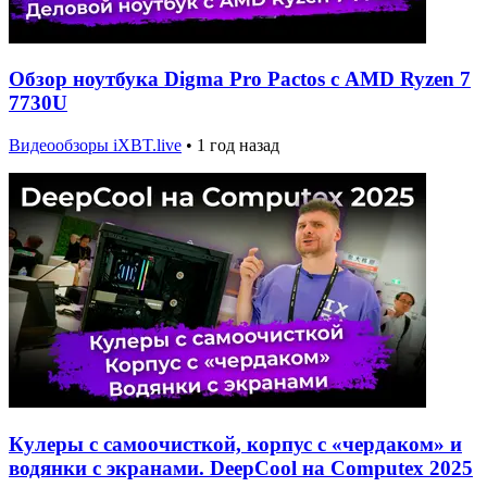
Обзор ноутбука Digma Pro Pactos с AMD Ryzen 7
7730U
Видеообзоры iXBT.live
•
1 год назад
Кулеры с самоочисткой, корпус с «чердаком» и
водянки с экранами. DeepCool на Computex 2025