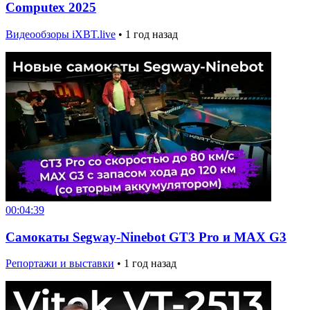
Computex 2025
Видеообзоры iXBT.live
•
1 год назад
00:04:39
Самокаты Segway-Ninebot GT3 Pro и MAX G3
Репортажи и выставки
•
1 год назад