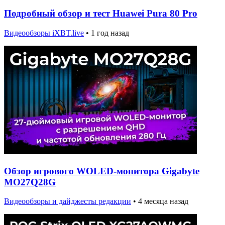
Подробный обзор и тест Huawei Pura 80 Pro
Видеообзоры iXBT.live
•
1 год назад
Обзор игрового WOLED-монитора Gigabyte
MO27Q28G
Видеообзоры и дайджесты редакции
•
4 месяца назад