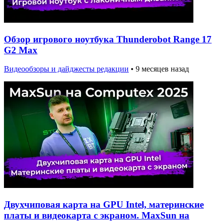
Обзор игрового ноутбука Thunderobot Range 17
G2 Max
Видеообзоры и дайджесты редакции
•
9 месяцев назад
Двухчиповая карта на GPU Intel, материнские
платы и видеокарта с экраном. MaxSun на