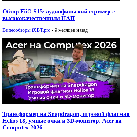
Обзор FiiO S15: аудиофильский стример с
высококачественным ЦАП
Видеообзоры iXBT.pro
•
9 месяцев назад
Трансформер на Snapdragon, игровой флагман
Helios 18, умные очки и 3D-монитор. Acer на
Computex 2026