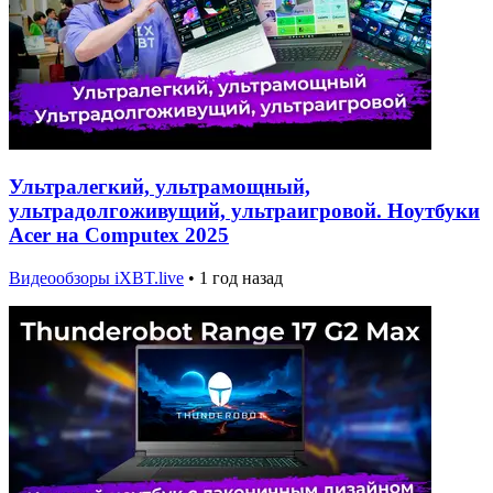
Ультралегкий, ультрамощный,
ультрадолгоживущий, ультраигровой. Ноутбуки
Acer на Computex 2025
Видеообзоры iXBT.live
•
1 год назад