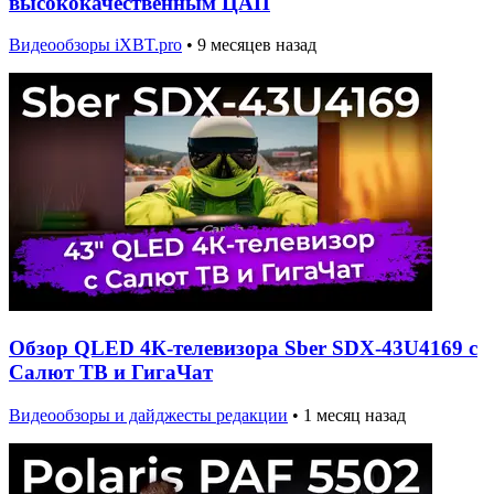
высококачественным ЦАП
Видеообзоры iXBT.pro
•
9 месяцев назад
Обзор QLED 4К-телевизора Sber SDX-43U4169 с
Салют ТВ и ГигаЧат
Видеообзоры и дайджесты редакции
•
1 месяц назад