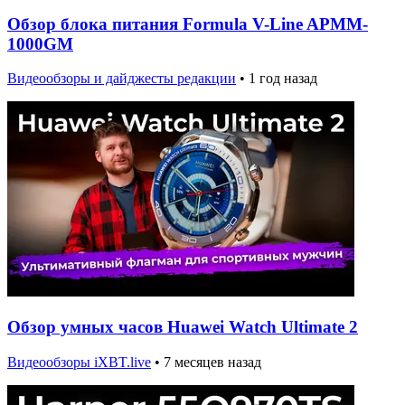
Обзор блока питания Formula V-Line APMM-
1000GM
Видеообзоры и дайджесты редакции
•
1 год назад
Обзор умных часов Huawei Watch Ultimate 2
Видеообзоры iXBT.live
•
7 месяцев назад