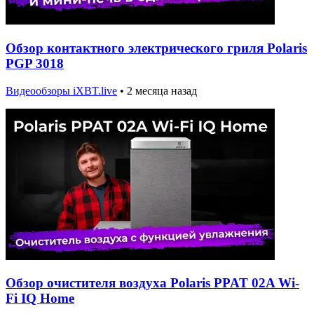
Обзор контактного электрического гриля Polaris
PGP 3018
Видеообзоры iXBT.live
•
2 месяца назад
Обзор очистителя воздуха Polaris PPAT 02A Wi-
Fi IQ Home