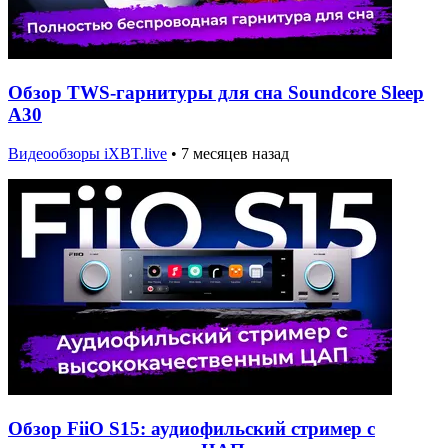
Обзор TWS-гарнитуры для сна Soundcore Sleep
A30
Видеообзоры iXBT.live
•
7 месяцев назад
Обзор FiiO S15: аудиофильский стример с