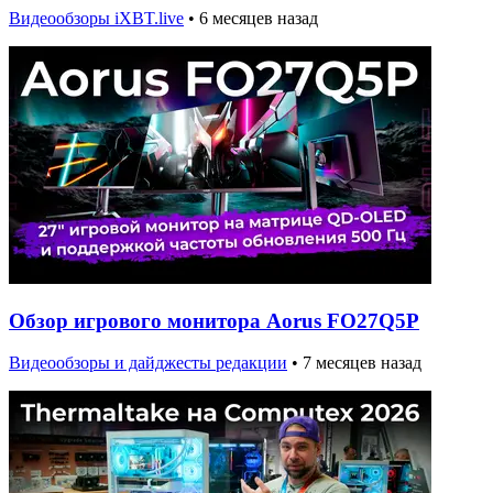
Видеообзоры iXBT.live
•
6 месяцев назад
Обзор игрового монитора Aorus FO27Q5P
Видеообзоры и дайджесты редакции
•
7 месяцев назад