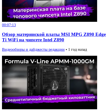
00:07:13
Обзор материнской платы MSI MPG Z890 Edge
Ti WiFi на чипсете Intel Z890
Видеообзоры и дайджесты редакции
•
1 год назад