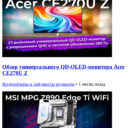
Обзор универсального QD-OLED-монитора Acer
CE270U Z
Видеообзоры и дайджесты редакции
•
1 месяц назад