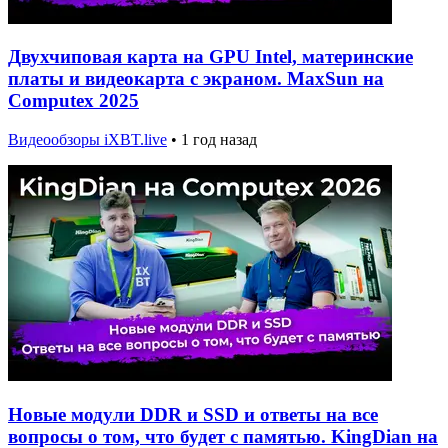
Двухчиповая карта на GPU Intel, материнские
платы и видеокарта с экраном. MaxSun на
Computex 2025
Видеообзоры iXBT.live
•
1 год назад
Новые модули DDR и SSD и ответы на все
вопросы о том, что будет с памятью. KingDian на