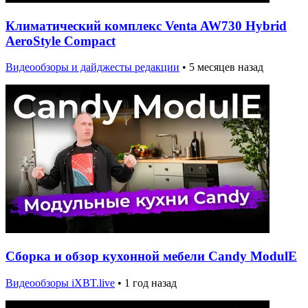
Климатический комплекс Venta AW730 Hybrid
AeroStyle Compact
Видеообзоры и дайджесты редакции
•
5 месяцев назад
Сборка и обзор кухонной мебели Candy ModulE
Видеообзоры iXBT.live
•
1 год назад