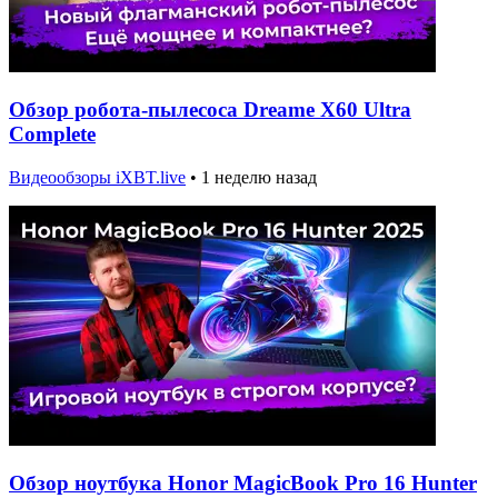
Обзор робота-пылесоса Dreame X60 Ultra
Complete
Видеообзоры iXBT.live
•
1 неделю назад
Обзор ноутбука Honor MagicBook Pro 16 Hunter