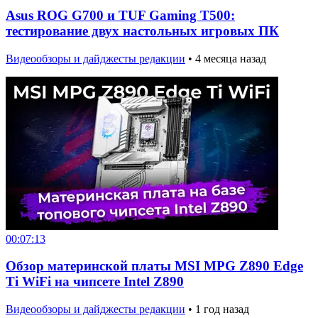
Asus ROG G700 и TUF Gaming T500:
тестирование двух настольных игровых ПК
Видеообзоры и дайджесты редакции
•
4 месяца назад
00:07:13
Обзор материнской платы MSI MPG Z890 Edge
Ti WiFi на чипсете Intel Z890
Видеообзоры и дайджесты редакции
•
1 год назад