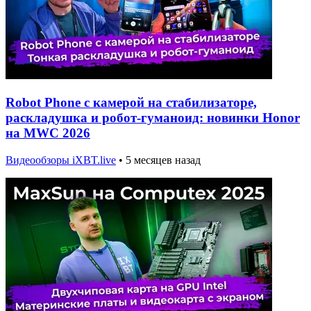
Robot Phone с камерой на стабилизаторе,
раскладушка и робот-гуманоид: новинки Honor
на MWC 2026
Видеообзоры iXBT.live
•
5 месяцев назад