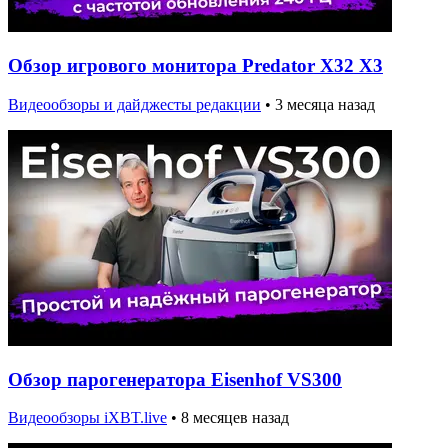
Обзор игрового монитора Predator X32 X3
Видеообзоры и дайджесты редакции
•
3 месяца назад
Обзор парогенератора Eisenhof VS300
Видеообзоры iXBT.live
•
8 месяцев назад