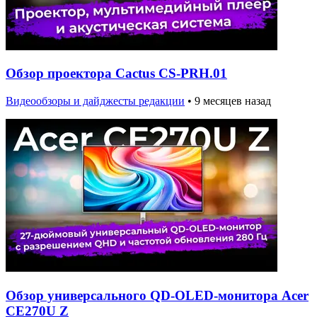
Обзор проектора Cactus CS-PRH.01
Видеообзоры и дайджесты редакции
•
9 месяцев назад
Обзор универсального QD-OLED-монитора Acer
CE270U Z