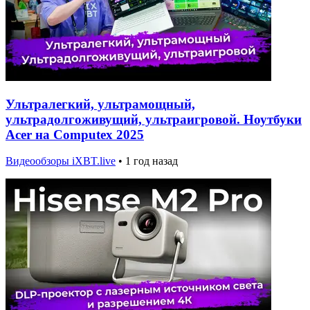
Ультралегкий, ультрамощный,
ультрадолгоживущий, ультраигровой. Ноутбуки
Acer на Computex 2025
Видеообзоры iXBT.live
•
1 год назад