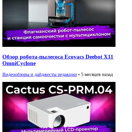
Обзор робота-пылесоса Ecovacs Deebot X11
OmniCyclone
Видеообзоры и дайджесты редакции
•
5 месяцев назад