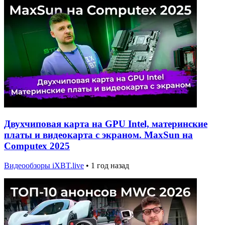
Двухчиповая карта на GPU Intel, материнские
платы и видеокарта с экраном. MaxSun на
Computex 2025
Видеообзоры iXBT.live
•
1 год назад