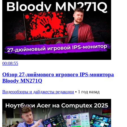
00:08:55
Обзор 27-дюймового игрового IPS-монитора
Bloody MN271Q
Видеообзоры и дайджесты редакции
•
1 год назад