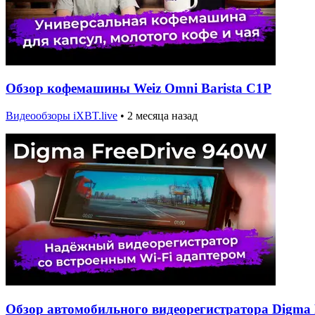
Обзор кофемашины Weiz Omni Barista C1P
Видеообзоры iXBT.live
•
2 месяца назад
Обзор автомобильного видеорегистратора Digma 