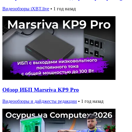
Видеообзоры iXBT.live
•
1 год назад
Обзор ИБП Marsriva KP9 Pro
Видеообзоры и дайджесты редакции
•
1 год назад