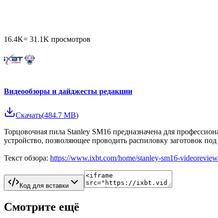
16.4K
=
31.1K
просмотров
Видеообзоры и дайджесты редакции
Скачать
(
484.7 MB
)
Торцовочная пила Stanley SM16 предназначена для профессион
устройство, позволяющее проводить распиловку заготовок под
Текст обзора:
https://www.ixbt.com/home/stanley-sm16-videoreview
Код для вставки
Смотрите ещё