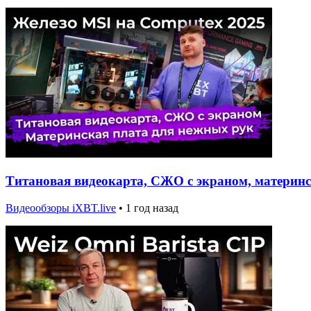
Титановая видеокарта, СЖО с экраном, материнс
Видеообзоры iXBT.live
•
1 год назад