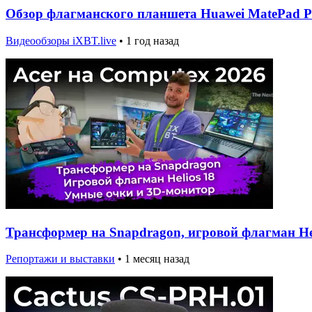
Обзор флагманского планшета Huawei MatePad Pro
Видеообзоры iXBT.live
•
1 год назад
Трансформер на Snapdragon, игровой флагман Hel
Репортажи и выставки
•
1 месяц назад