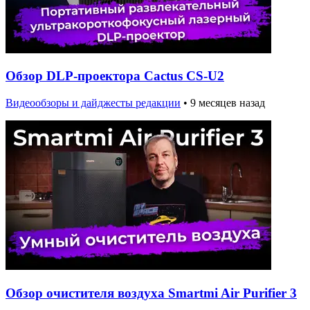
Обзор DLP-проектора Cactus CS-U2
Видеообзоры и дайджесты редакции
•
9 месяцев назад
Обзор очистителя воздуха Smartmi Air Purifier 3