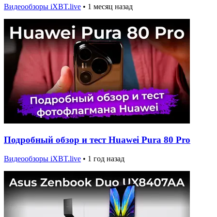
Видеообзоры iXBT.live
•
1 месяц назад
Подробный обзор и тест Huawei Pura 80 Pro
Видеообзоры iXBT.live
•
1 год назад