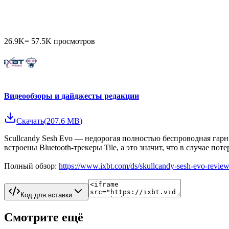
26.9K
=
57.5K
просмотров
Видеообзоры и дайджесты редакции
Скачать
(
207.6 MB
)
Scullcandy Sesh Evo — недорогая полностью беспроводная гар
встроены Bluetooth-трекеры Tile, а это значит, что в случае 
Полный обзор:
https://www.ixbt.com/ds/skullcandy-sesh-evo-review
Код для вставки
Смотрите ещё