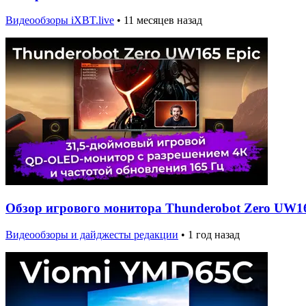
Видеообзоры iXBT.live
•
11 месяцев назад
Обзор игрового монитора Thunderobot Zero UW16
Видеообзоры и дайджесты редакции
•
1 год назад