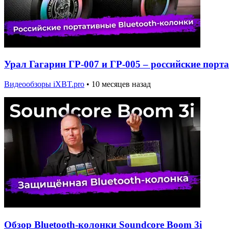
Урал Гагарин ГР-007 и ГР-005 – российские порт
Видеообзоры iXBT.pro
•
10 месяцев назад
Обзор Bluetooth-колонки Soundcore Boom 3i