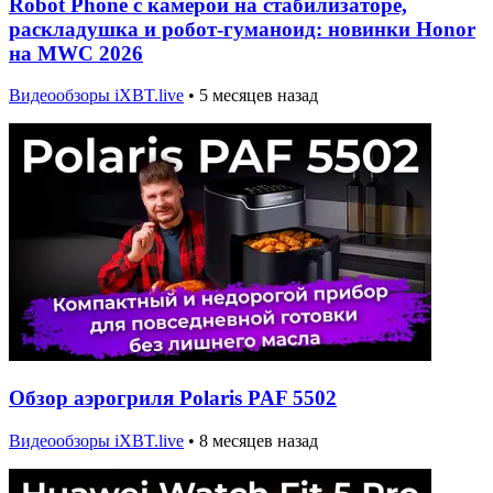
Robot Phone с камерой на стабилизаторе,
раскладушка и робот-гуманоид: новинки Honor
на MWC 2026
Видеообзоры iXBT.live
•
5 месяцев назад
Обзор аэрогриля Polaris PAF 5502
Видеообзоры iXBT.live
•
8 месяцев назад