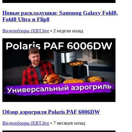
Новые раскладушки: Samsung Galaxy Fold8,
Fold8 Ultra и Flip8
Видеообзоры iXBT.live
•
2 недели назад
Обзор аэрогриля Polaris PAF 6006DW
Видеообзоры iXBT.live
•
7 месяцев назад