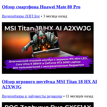
Обзор смартфона Huawei Mate 80 Pro
Видеообзоры iXBT.live
•
3 месяца назад
Обзор игрового ноутбука MSI Titan 18 HX AI
A2XWJG
Видеообзоры и дайджесты редакции
•
11 месяцев назад