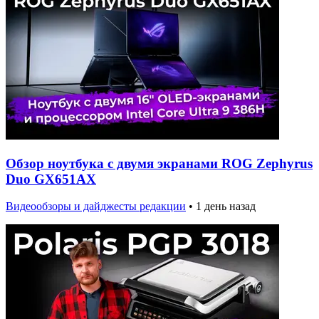
Обзор ноутбука с двумя экранами ROG Zephyrus
Duo GX651AX
Видеообзоры и дайджесты редакции
•
1 день назад