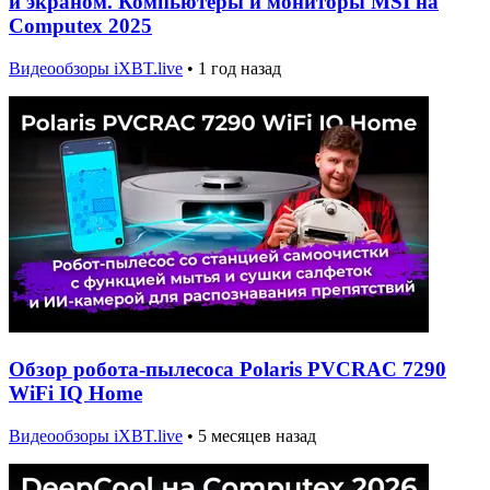
и экраном. Компьютеры и мониторы MSI на
Computex 2025
Видеообзоры iXBT.live
•
1 год назад
Обзор робота-пылесоса Polaris PVCRAC 7290
WiFi IQ Home
Видеообзоры iXBT.live
•
5 месяцев назад